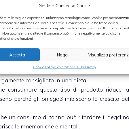
Gestisci Consenso Cookie
 e aggiustate di sale e pepe fino ad ottenere i
 fornire le migliori esperienze, utilizziamo tecnologie come i cookie per memorizzar
 accedere alle informazioni del dispositivo. Il consenso a queste tecnologie ci
pure spalmate questa mousse di tonno sui crostin
metterà di elaborare dati come il comportamento di navigazione o ID unici su ques
o. Non acconsentire o ritirare il consenso può influire negativamente su alcune
atteristiche e funzioni.
Accetta
Nega
Visualizza preferen
Cookie Policy
Dichiarazione sulla Privacy
nta una maggior quantità di proteine, Omega 3 
argamente consigliato in una dieta.
che consumare questo tipo di prodotto riduce l
 seno perché gli omega3 inibiscono la crescita de
che un consumo di tonno può ritardare il degclin
orisce le mnemoniche e mentali.