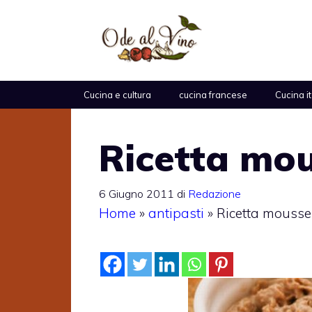
Vai
al
contenuto
Cucina e cultura
cucina francese
Cucina i
Ricetta mou
6 Giugno 2011
di
Redazione
Home
»
antipasti
»
Ricetta mousse