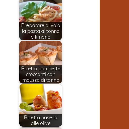
Preparare al volo
la pasta al tonno
e limone
Ricetta barchette
croccanti con
mousse di tonno
,
i
Ricetta nasello
a
alle olive