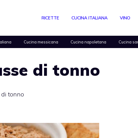
RICETTE
CUCINA ITALIANA
VINO
taliana
Cucina messicana
Cucina napoletana
Cucina sa
sse di tonno
 di tonno