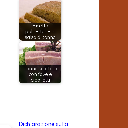
Ricetta
polpettone in
salsa di tonno
Tonno scottato
con fave e
cipollotti
i
Dichiarazione sulla