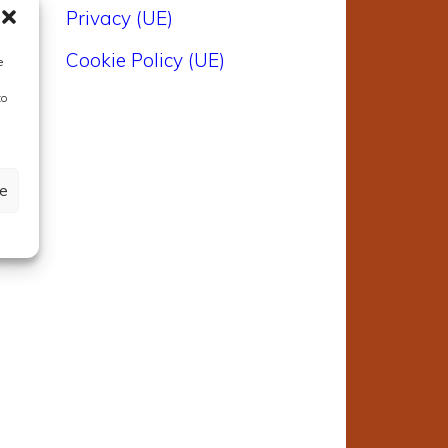
Privacy (UE)
l
Cookie Policy (UE)
e
i
to
ze
e
a
l
o