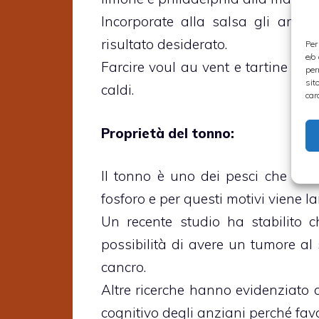
Incorporate alla salsa gli aromi
risultato desiderato.
Per
e/o
Farcire voul au vent e tartine op
per
sit
caldi.
car
Proprietà del tonno:
Il tonno è uno dei pesci che va
fosforo e per questi motivi viene l
Un recente studio ha stabilito 
possibilità di avere un tumore al
cancro.
Altre ricerche hanno evidenziato 
cognitivo degli anziani perché fav