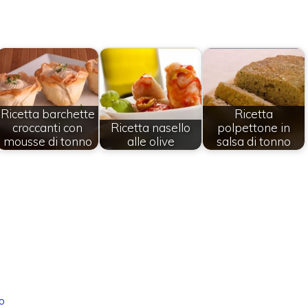
Ricetta barchette
Ricetta
croccanti con
Ricetta nasello
polpettone in
mousse di tonno
alle olive
salsa di tonno
o