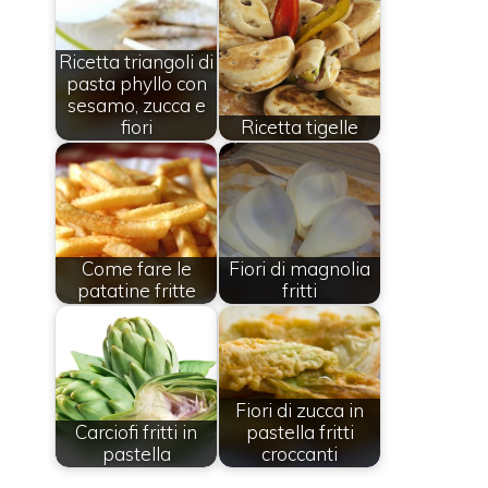
Ricetta triangoli di
pasta phyllo con
sesamo, zucca e
fiori
Ricetta tigelle
Come fare le
Fiori di magnolia
patatine fritte
fritti
Fiori di zucca in
Carciofi fritti in
pastella fritti
pastella
croccanti