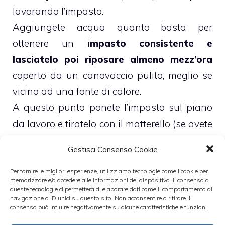
lavorando l’impasto.
Aggiungete acqua quanto basta per
ottenere un i
mpasto consistente e
lasciatelo poi riposare almeno mezz’ora
coperto da un canovaccio pulito, meglio se
vicino ad una fonte di calore.
A questo punto ponete l’impasto sul piano
da lavoro e tiratelo con il matterello (se avete
poco spazio suddividete l’mpasto in palline
Gestisci Consenso Cookie
e stendete una pallina per volta) , in modo
da ricavare una
sfoglia alta 6-8 mm circa
.
Per fornire le migliori esperienze, utilizziamo tecnologie come i cookie per
memorizzare e/o accedere alle informazioni del dispositivo. Il consenso a
Da questa pasta ricavate dei rombi di circa
queste tecnologie ci permetterà di elaborare dati come il comportamento di
navigazione o ID unici su questo sito. Non acconsentire o ritirare il
7-10 cm di lato.
consenso può influire negativamente su alcune caratteristiche e funzioni.
Nel frattempo mettete a scaldare in una