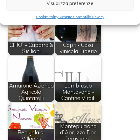
Leggi anche:
Visualizza preferenze
Cookie Policy
Dichiarazione sulla Privacy
CIRO` - Caparra &
Capri - Casa
Siciliani
vinicola Tiberio
Amarone Azienda
Lambrusco
Agricola
Mantovano -
Quintarelli
Cantine Virgili
Montepulciano
Beaujolais-
d`Abruzzo Doc
Villages
Cerasuolo -