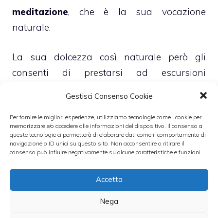
meditazione
, che è la sua vocazione
naturale.
La sua dolcezza così naturale però gli
consenti di prestarsi ad escursioni
gastronomiche â€œsfizioseâ€,
da provare
Gestisci Consenso Cookie
abbinato a cioccolato fondente o
Per fornire le migliori esperienze, utilizziamo tecnologie come i cookie per
pasticceria a base di mandorle
.
memorizzare e/o accedere alle informazioni del dispositivo. Il consenso a
queste tecnologie ci permetterà di elaborare dati come il comportamento di
navigazione o ID unici su questo sito. Non acconsentire o ritirare il
Comunque una volta apprezzato non si
consenso può influire negativamente su alcune caratteristiche e funzioni.
perderà occasione per riempire il bicchiere.
Accetta
Gabriele
Nega