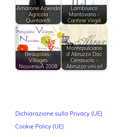
Amarone Azienda
Lambrusco
Agricola
Mantovano -
Quintarelli
Cantine Virgili
Montepulciano
Beaujolais-
d`Abruzzo Doc
Villages
Cerasuolo -
NouveauÂ 2008
Abruzzo vini srl
Dichiarazione sulla Privacy (UE)
Cookie Policy (UE)