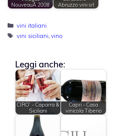
NouveauÂ 2008
Abruzzo vini srl
Categorie
vini italiani
Tag
vini siciliani
,
vino
Leggi anche:
CIRO` - Caparra &
Capri - Casa
Siciliani
vinicola Tiberio