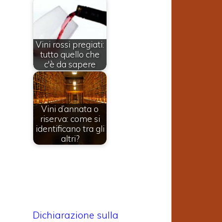
Vini rossi pregiati:
tutto quello che
c'è da sapere
Vini d’annata o
riserva: come si
identificano tra gli
altri?
Dichiarazione sulla