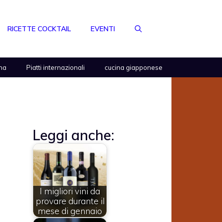
RICETTE COCKTAIL
EVENTI
na
Piatti internazionali
cucina giapponese
Leggi anche:
I migliori vini da
provare durante il
mese di gennaio