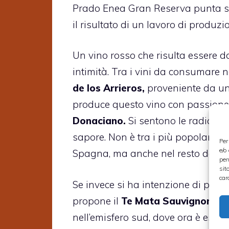
Prado Enea Gran Reserva punta sul
il risultato di un lavoro di produ
Un vino rosso che risulta essere d
intimità. Tra i vini da consumare
de los Arrieros,
proveniente da un 
produce questo vino con passione
Donaciano.
Si sentono le radici de
sapore. Non è tra i più popolari,
Per
e/o
Spagna, ma anche nel resto del m
per
sit
car
Se invece si ha intenzione di punta
propone il
Te Mata Sauvignon Bla
nell’emisfero sud, dove ora è esta