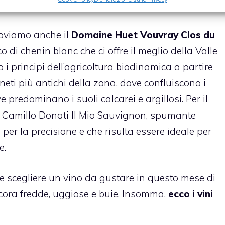
a mente proprio le belle giornate estive.
roviamo anche il
Domaine Huet Vouvray Clos du
 di chenin blanc che ci offre il meglio della Valle
 i principi dell’agricoltura biodinamica a partire
eti più antichi della zona, dove confluiscono i
 predominano i suoli calcarei e argillosi. Per il
 il Camillo Donati Il Mio Sauvignon, spumante
per la precisione e che risulta essere ideale per
e.
le scegliere un vino da gustare in questo mese di
ncora fredde, uggiose e buie. Insomma,
ecco i vini