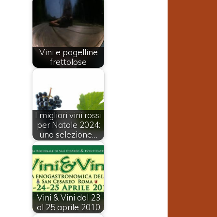
Vini e pagelline
frettolose
I migliori vini rossi
per Natale 2024:
una selezione…
Vini & Vini dal 23
al 25 aprile 2010