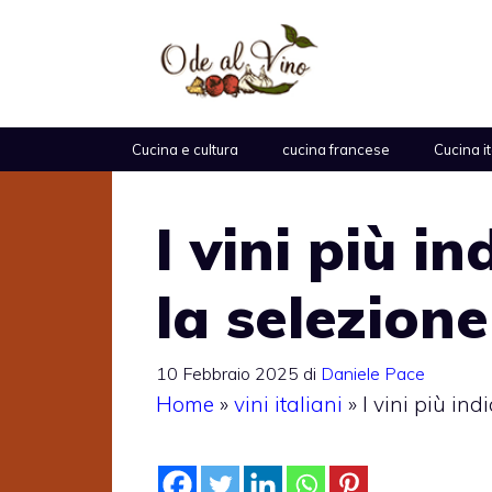
Vai
al
contenuto
Cucina e cultura
cucina francese
Cucina i
I vini più i
la selezion
10 Febbraio 2025
di
Daniele Pace
Home
»
vini italiani
»
I vini più ind