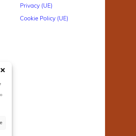
Privacy (UE)
Cookie Policy (UE)
e
to
ze