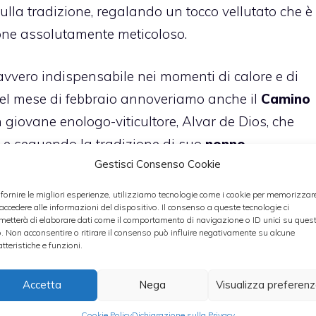
la tradizione, regalando un tocco vellutato che è
zione assolutamente meticoloso.
avvero indispensabile nei momenti di calore e di
 nel mese di febbraio annoveriamo anche il
Camino
giovane enologo-viticultore, Alvar de Dios, che
 e seguendo la tradizione di suo
nonno
Gestisci Consenso Cookie
lla sua terra in questo vino molto fresco e ricco di
 ma sta prendendo piede rapidamente non solo in
 fornire le migliori esperienze, utilizziamo tecnologie come i cookie per memorizzar
 accedere alle informazioni del dispositivo. Il consenso a queste tecnologie ci
ondo.
metterà di elaborare dati come il comportamento di navigazione o ID unici su ques
o. Non acconsentire o ritirare il consenso può influire negativamente su alcune
atteristiche e funzioni.
re su un vino bianco, qui il mese di febbraio
nc Estate Vineyards
, un vino bianco che nasce
Accetta
Nega
Visualizza preferen
te, ma può essere gustato in qualsiasi periodo
Cookie Policy
Dichiarazione sulla Privacy