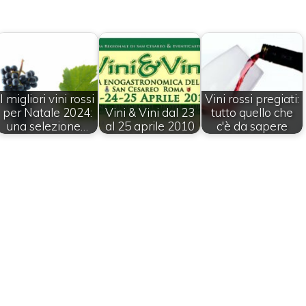
I migliori vini rossi
Vini rossi pregiati:
per Natale 2024:
Vini & Vini dal 23
tutto quello che
una selezione…
al 25 aprile 2010
c'è da sapere