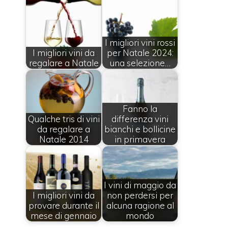
I migliori vini rossi
I migliori vini da
per Natale 2024:
regalare a Natale
una selezione…
Fanno la
Qualche tris di vini
differenza vini
da regalare a
bianchi e bollicine
Natale 2014
in primavera
I vini di maggio da
I migliori vini da
non perdersi per
provare durante il
alcuna ragione al
mese di gennaio
mondo