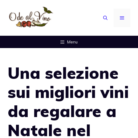
Vai
al
MENU
contenuto
Menu
Una selezione
sui migliori vini
da regalare a
Natale nel