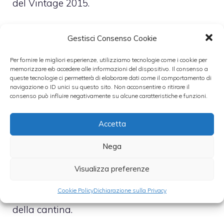
del Vintage 2015.
Questo champagne si rivela al palato in
Gestisci Consenso Cookie
modo sorprendente: inizialmente austero e
Per fornire le migliori esperienze, utilizziamo tecnologie come i cookie per
ombroso, sboccia poi in una luminosità
memorizzare e/o accedere alle informazioni del dispositivo. Il consenso a
queste tecnologie ci permetterà di elaborare dati come il comportamento di
sensuale e tattile, ideale per chi cerca
navigazione o ID unici su questo sito. Non acconsentire o ritirare il
un’emozione continua nel calice. Per chi
consenso può influire negativamente su alcune caratteristiche e funzioni.
invece predilige i grandi rossi italiani,
Accetta
Allegrini propone la Special Christmas
Edition N.1 del suo Amarone Classico 2020.
Nega
Con una tiratura di 4.200 pezzi numerati,
Visualizza preferenze
l’etichetta reinterpreta in chiave
Cookie Policy
Dichiarazione sulla Privacy
contemporanea l’iconico triangolo rosso
della cantina.