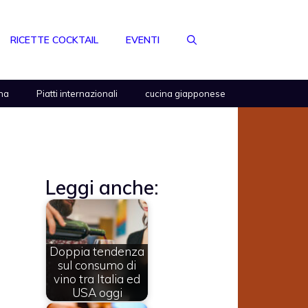
RICETTE COCKTAIL
EVENTI
na
Piatti internazionali
cucina giapponese
Leggi anche:
Doppia tendenza
sul consumo di
vino tra Italia ed
USA oggi