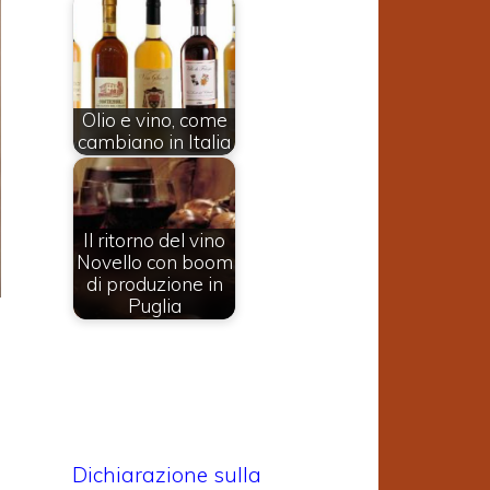
Olio e vino, come
cambiano in Italia
Il ritorno del vino
Novello con boom
di produzione in
Puglia
Dichiarazione sulla