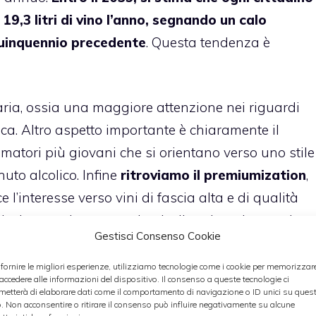
3 litri di vino l’anno, segnando un calo
quinquennio precedente
. Questa tendenza è
aria, ossia una maggiore attenzione nei riguardi
ica. Altro aspetto importante è chiaramente il
atori più giovani che si orientano verso uno stile
uto alcolico. Infine
ritroviamo il premiumization
,
e l’interesse verso vini di fascia alta e di qualità
colate o a basso grado alcolico siano in crescita,
Gestisci Consenso Cookie
olumi rimarranno marginali rispetto al mercato
 fornire le migliori esperienze, utilizziamo tecnologie come i cookie per memorizzar
 accedere alle informazioni del dispositivo. Il consenso a queste tecnologie ci
metterà di elaborare dati come il comportamento di navigazione o ID unici su ques
o. Non acconsentire o ritirare il consenso può influire negativamente su alcune
ente soprattutto i mercati storici come Francia e