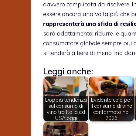
davvero complicata da risolvere. Ine
essere ancora una volta più che pe
rappresenterà una sfida di resili
sarà adattamento: ridurre le quant
consumatore globale sempre più at
si tenderà a bere di meno, ma dand
Leggi anche:
Doppia tendenza
Evidente calo per
sul consumo di
il consumo di vino
vino tra Italia ed
confermato nel
USA oggi
2026