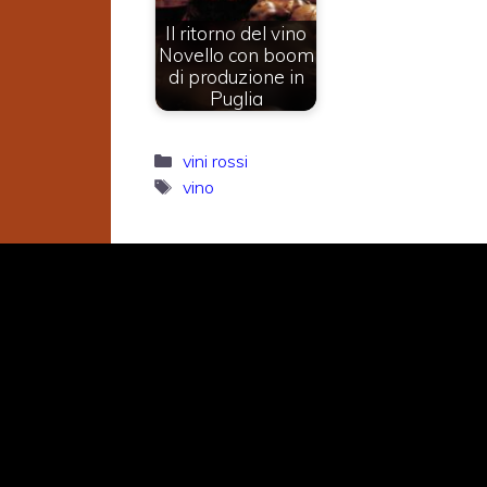
Il ritorno del vino
Novello con boom
di produzione in
Puglia
Categorie
vini rossi
Tag
vino