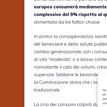
europeo consumerà mediamente 19,
complessivo del 9% rispetto al 
alimentata da tre fattori chiave.
In primis la consapevolezza sanit
del benessere e della salute pubbl
cambio generazionale, con i consum
di vita “moderato” o a basso conten
nonostante il calo dei volumi, cresc
superiore. Sebbene le bevande deal
la Commissione stima che i loro v
tradizionale.
Per
e/o
per
sit
La crisi dei consumi colpirà duram