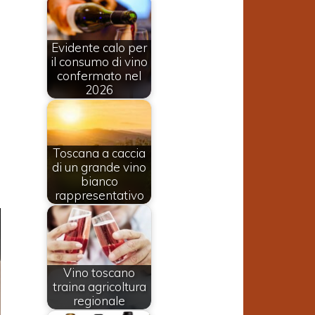
Evidente calo per
il consumo di vino
confermato nel
2026
Toscana a caccia
di un grande vino
bianco
rappresentativo
Vino toscano
traina agricoltura
regionale