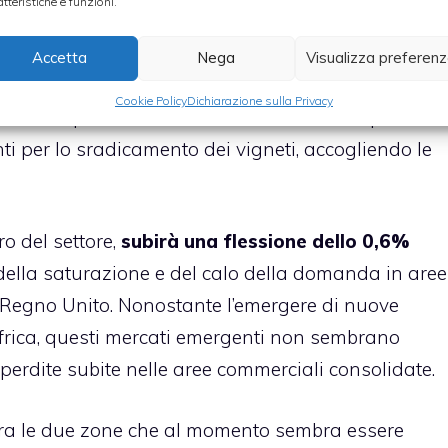
atteristiche e funzioni.
fferta sarà una riduzione produttiva dello 0,5%
8 milioni di ettolitri entro il 2035
. Questo declin
Accetta
Nega
Visualizza preferen
ontrazione delle superfici vitate (prevista dello
Cookie Policy
Dichiarazione sulla Privacy
ze e riequilibrare il mercato, l’Unione Europea ha
nti per lo sradicamento dei vigneti, accogliendo le
ro del settore,
subirà una flessione dello 0,6%
 della saturazione e del calo della domanda in aree
il Regno Unito. Nonostante l’emergere di nuove
frica, questi mercati emergenti non sembrano
erdite subite nelle aree commerciali consolidate.
tra le due zone che al momento sembra essere