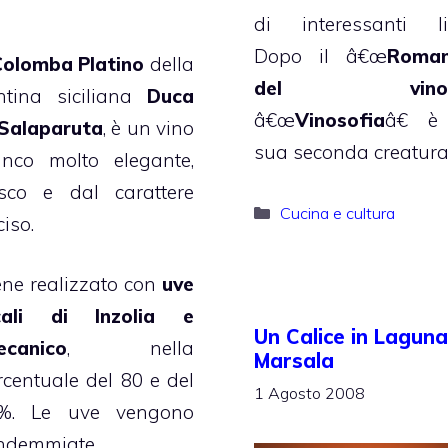
di interessanti lib
Dopo il â€œ
Roma
Colomba Platino
della
del vino
ntina siciliana
Duca
â€œ
Vinosofia
â€ è
 Salaparuta
, è un vino
sua seconda creatura
anco molto elegante,
esco e dal carattere
Categorie
Cucina e cultura
iso.
ene realizzato con
uve
cali di Inzolia e
Un Calice in Laguna
ecanico
, nella
Marsala
rcentuale del 80 e del
1 Agosto 2008
%. Le uve vengono
ndemmiate