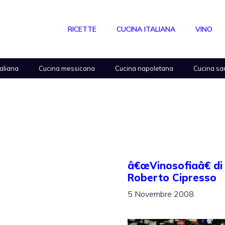
RICETTE
CUCINA ITALIANA
VINO
taliana
Cucina messicana
Cucina napoletana
Cucina sa
â€œVinosofiaâ€ di
Roberto Cipresso
5 Novembre 2008