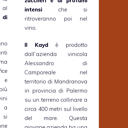
zuccheri e di profumi
 al
intensi
che si
 di
ritroveranno poi nel
vino.
uno
Il Kayd
è prodotto
nti
dall`azienda vinicola
ma
Alessandro di
ice
Camporeale nel
i e
territorio di Mandranova
più
in provincia di Palermo
ini
su un terreno collinare a
e a
circa 400 metri sul livello
 si
del mare. Questa
one
giovane azienda ha una