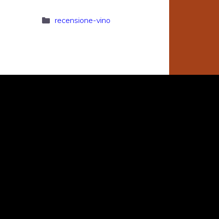
Categorie
recensione-vino