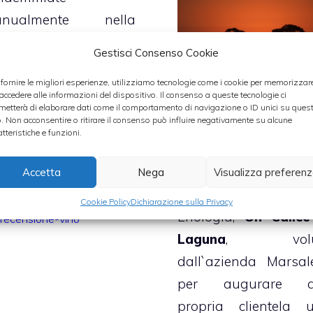
nualmente nella
rima decade di
Gestisci Consenso Cookie
ttembre, poste poi a
 fornire le migliori esperienze, utilizziamo tecnologie come i cookie per memorizzar
cerare per circa 12
 accedere alle informazioni del dispositivo. Il consenso a queste tecnologie ci
e alla temperatura di
metterà di elaborare dati come il comportamento di navigazione o ID unici su ques
o. Non acconsentire o ritirare il consenso può influire negativamente su alcune
; successivamente
atteristiche e funzioni.
Si è svolto ie
ngono pressate in
pomeriggio l`eve
Accetta
Nega
Visualizza preferen
niera soffice.
organizzato dalla 
Cookie Policy
Dichiarazione sulla Privacy
Enologia,
Un Calice
Categorie
recensione-vino
Laguna
, volu
dall`azienda Marsal
per augurare a
propria clientela 