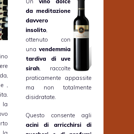
Un
vino dolce
da meditazione
davvero
insolito
,
ottenuto con
una
vendemmia
ino
tardiva di uve
ere
sirah
, raccolte
da,
praticamente appassite
e ,
ma non totalmente
ita.
disidratate.
la
ovo
Questo consente agli
rto
acini di arricchirsi di
 la