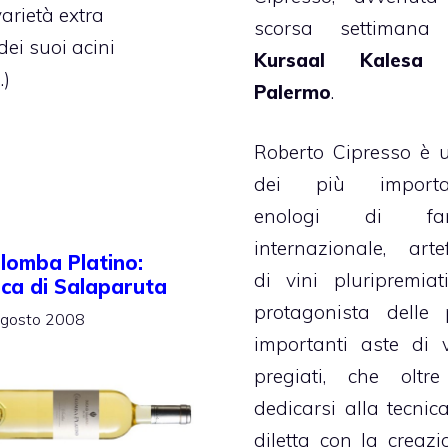
arietà extra
scorsa settimana
dei suoi acini
Kursaal Kalesa
.)
Palermo
.
Roberto Cipresso è 
dei più importa
enologi di fa
internazionale, artef
lomba Platino:
di vini pluripremiat
ca di Salaparuta
protagonista delle 
gosto 2008
importanti aste di v
pregiati, che oltr
dedicarsi alla tecnica
diletta con la creazi