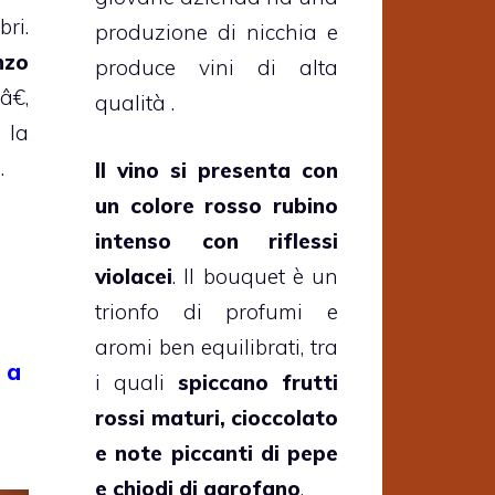
ri.
produzione di nicchia e
nzo
produce vini di alta
â€,
qualità .
 la
.
Il vino si presenta con
un colore rosso rubino
intenso con riflessi
violacei
. Il bouquet è un
trionfo di profumi e
aromi ben equilibrati, tra
 a
i quali
spiccano frutti
rossi maturi, cioccolato
e note piccanti di pepe
e chiodi di garofano
.