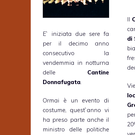
Il
ca
E` iniziata due sere fa
di
per il decimo anno
bi
consecutivo la
fr
vendemmia in notturna
dec
delle
Cantine
Donnafugata
.
Vi
lo
Ormai è un evento di
Gr
costume, quest`anno vi
pe
ha preso parte anche il
20
ministro delle politiche
ve