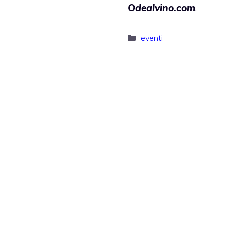
Odealvino.com
.
Categorie
eventi