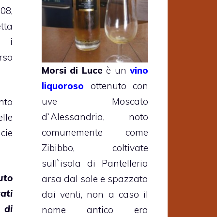
08,
ta
 i
rso
Morsi di Luce
è un
vino
liquoroso
ottenuto con
uve Moscato
nto
d`Alessandria, noto
lle
comunemente come
cie
Zibibbo, coltivate
sull`isola di Pantelleria
uto
arsa dal sole e spazzata
tati
dai venti, non a caso il
 di
nome antico era