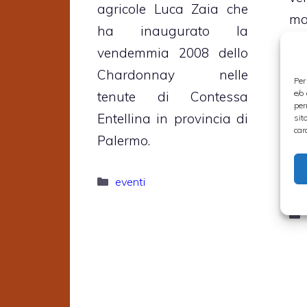
agricole Luca Zaia che
ma
ha inaugurato la
p
vendemmia 2008 dello
se
Chardonnay nelle
Per
ma
e/o
tenute di Contessa
or
per
Entellina in provincia di
sit
5°
car
Palermo.
ve
ma
Categorie
eventi