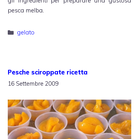
gli ingredienti per preparare una gustosa
pesca melba.
Categorie
gelato
Pesche sciroppate ricetta
16 Settembre 2009