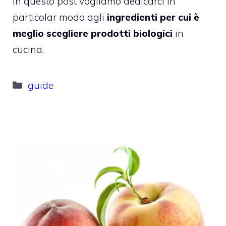
in questo post vogliamo dedicarci in
particolar modo agli
ingredienti per cui è
meglio scegliere prodotti biologici
in
cucina.
Categorie
guide