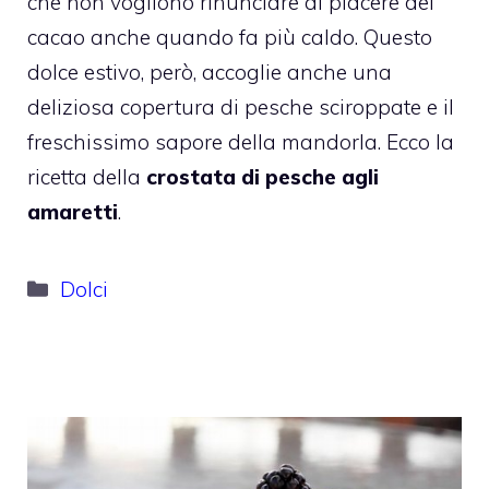
che non vogliono rinunciare al piacere del
cacao anche quando fa più caldo. Questo
dolce estivo, però, accoglie anche una
deliziosa copertura di pesche sciroppate e il
freschissimo sapore della mandorla. Ecco la
ricetta della
crostata di pesche agli
amaretti
.
Categorie
Dolci