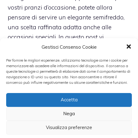
vostri pranzi d’occasione, potete allora
pensare di servire un elegante semifreddo,
una scelta raffinata adatta anche alle
occasioni speciali. In questo post vi
spiegheremo come fare un ottimo
parfait
Gestisci Consenso Cookie
alle pesche al sapore di Moscato
, una
Per fornire le migliori esperienze, utilizziamo tecnologie come i cookie per
ricetta semplice, veloce, ma di grande effetto.
memorizzare e/o accedere alle informazioni del dispositivo. Il consenso a
queste tecnologie ci permetterà di elaborare dati come il comportamento di
navigazione o ID unici su questo sito. Non acconsentire o ritirare il
consenso può influire negativamente su alcune caratteristiche e funzioni.
Categorie
Dolci
Accetta
Nega
Visualizza preferenze