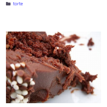
Categorie
torte