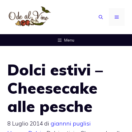
Vai
al
MENU
contenuto
Menu
Dolci estivi –
Cheesecake
alle pesche
8 Luglio 2014
di
giannni puglisi