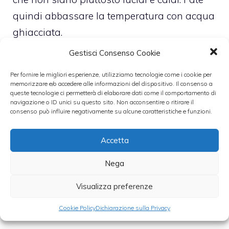
quindi abbassare la temperatura con acqua
ghiacciata.
Gestisci Consenso Cookie
In una pentola a parte scaldate il latte,
Per fornire le migliori esperienze, utilizziamo tecnologie come i cookie per
sciogliete il foglio di gelatina e mescolate lo
memorizzare e/o accedere alle informazioni del dispositivo. Il consenso a
queste tecnologie ci permetterà di elaborare dati come il comportamento di
yogurt. Unite quindi a questo secondo
navigazione o ID unici su questo sito. Non acconsentire o ritirare il
composto quello fatto con gli albumi e unite
consenso può influire negativamente su alcune caratteristiche e funzioni.
le gocce di cioccolato.
Accetta
Per la frutta. Tagliate le pesche a fettine e
Nega
fatele riscaldare in una padella con il vino e
Visualizza preferenze
lo zucchero di canna. Lasciatele raffreddare
nel loro sciroppo.
Cookie Policy
Dichiarazione sulla Privacy