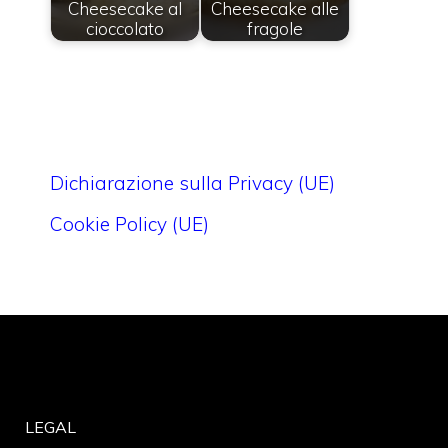
Cheesecake al
Cheesecake alle
cioccolato
fragole
Dichiarazione sulla Privacy (UE)
Cookie Policy (UE)
LEGAL