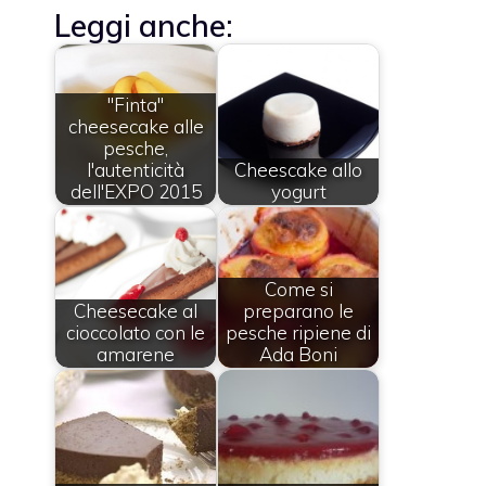
Leggi anche:
"Finta"
cheesecake alle
pesche,
l'autenticità
Cheescake allo
dell'EXPO 2015
yogurt
Come si
Cheesecake al
preparano le
cioccolato con le
pesche ripiene di
amarene
Ada Boni