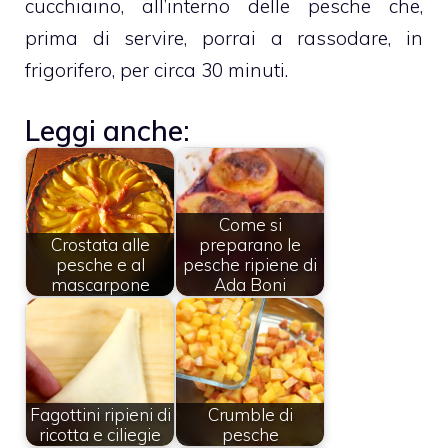
cucchiaino, all’interno delle pesche che,
prima di servire, porrai a rassodare, in
frigorifero, per circa 30 minuti.
Leggi anche:
Come si
Crostata alle
preparano le
pesche e al
pesche ripiene di
mascarpone
Ada Boni
Fagottini ripieni di
Crumble di
ricotta e ciliegie
pesche