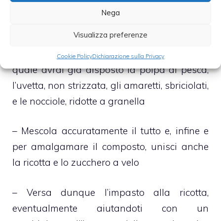
– Sforna le pesche e aspetta che diventino
Nega
nuovamente fredde
Visualizza preferenze
– Nell’attesa versa, nella stessa terrina nella
Cookie Policy
Dichiarazione sulla Privacy
quale avrai già disposto la polpa di pesca,
l’uvetta, non strizzata, gli amaretti, sbriciolati,
e le nocciole, ridotte a granella
– Mescola accuratamente il tutto e, infine e
per amalgamare il composto, unisci anche
la ricotta e lo zucchero a velo
– Versa dunque l’impasto alla ricotta,
eventualmente aiutandoti con un