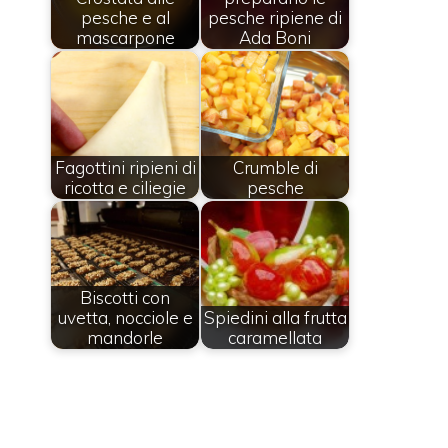
pesche e al
pesche ripiene di
mascarpone
Ada Boni
Fagottini ripieni di
Crumble di
ricotta e ciliegie
pesche
Biscotti con
uvetta, nocciole e
Spiedini alla frutta
mandorle
caramellata