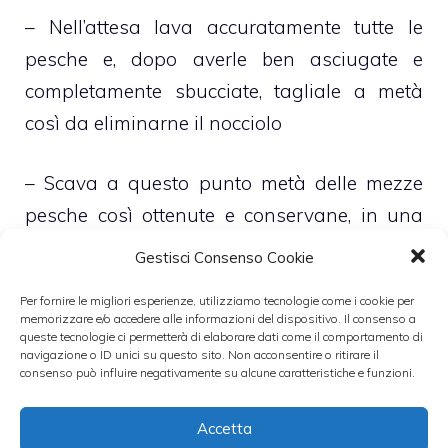
– Nell’attesa lava accuratamente tutte le
pesche e, dopo averle ben asciugate e
completamente sbucciate, tagliale a metà
così da eliminarne il nocciolo
– Scava a questo punto metà delle mezze
pesche così ottenute e conservane, in una
capiente terrina, tutta la polpa che in questo
Gestisci Consenso Cookie
modo avrai da esso ricavata
Per fornire le migliori esperienze, utilizziamo tecnologie come i cookie per
memorizzare e/o accedere alle informazioni del dispositivo. Il consenso a
– Cuoci quindi le pesche, in forno
queste tecnologie ci permetterà di elaborare dati come il comportamento di
navigazione o ID unici su questo sito. Non acconsentire o ritirare il
preriscaldato a 220 gradi centigradi, per
consenso può influire negativamente su alcune caratteristiche e funzioni.
circa 10 minuti
Accetta