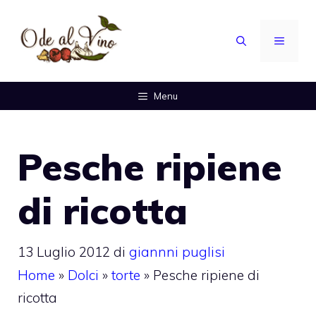
Vai
al
MENU
contenuto
Menu
Pesche ripiene
di ricotta
13 Luglio 2012
di
giannni puglisi
Home
»
Dolci
»
torte
»
Pesche ripiene di
ricotta