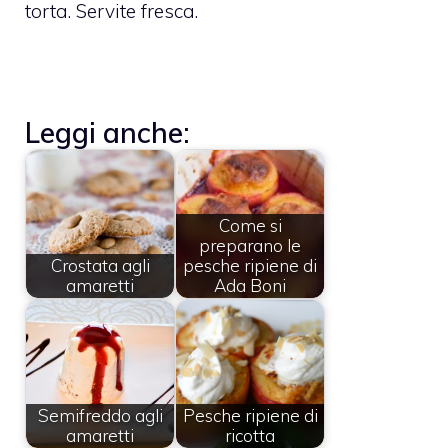
torta. Servite fresca.
Leggi anche:
Come si
preparano le
Crostata agli
pesche ripiene di
amaretti
Ada Boni
Semifreddo agli
Pesche ripiene di
amaretti
ricotta