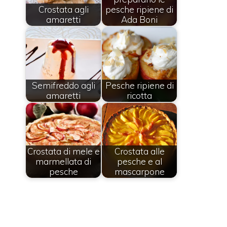
Crostata agli
pesche ripiene di
amaretti
Ada Boni
Semifreddo agli
Pesche ripiene di
amaretti
ricotta
Crostata di mele e
Crostata alle
marmellata di
pesche e al
pesche
mascarpone