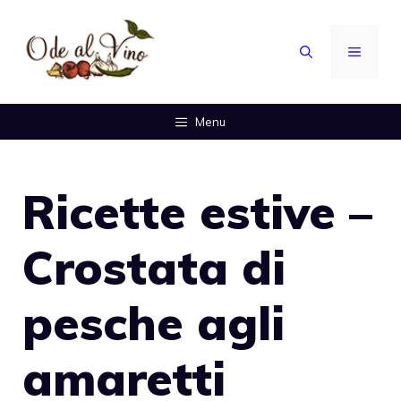
Vai
al
MENU
contenuto
Menu
Ricette estive –
Crostata di
pesche agli
amaretti