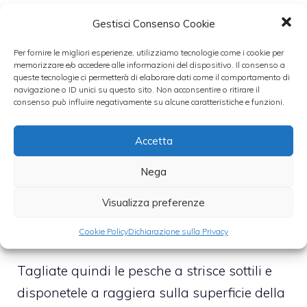
anche voi seguendo un’altra ricetta che
Gestisci Consenso Cookie
trovate su questo blog. In alternativa, se
Per fornire le migliori esperienze, utilizziamo tecnologie come i cookie per
proprio andate di fretta, in commercio ci
memorizzare e/o accedere alle informazioni del dispositivo. Il consenso a
sono delle creme già quasi pronte a cui
queste tecnologie ci permetterà di elaborare dati come il comportamento di
navigazione o ID unici su questo sito. Non acconsentire o ritirare il
bisognerà aggiungere solo del latte.
consenso può influire negativamente su alcune caratteristiche e funzioni.
Versate all’interno della crema anche il
Accetta
liquore, per dare il profumo di mandorla.
Nega
Mescolate per bene e versate la crema nel
Visualizza preferenze
guscio di pastafrolla, che avrete disposto su
un piatto da portata.
Cookie Policy
Dichiarazione sulla Privacy
Tagliate quindi le pesche a strisce sottili e
disponetele a raggiera sulla superficie della