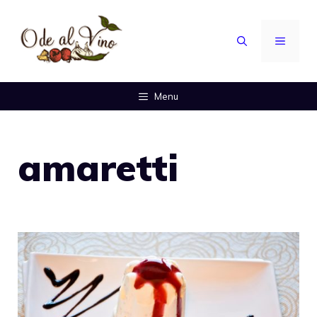
Vai
al
MENU
contenuto
Menu
amaretti