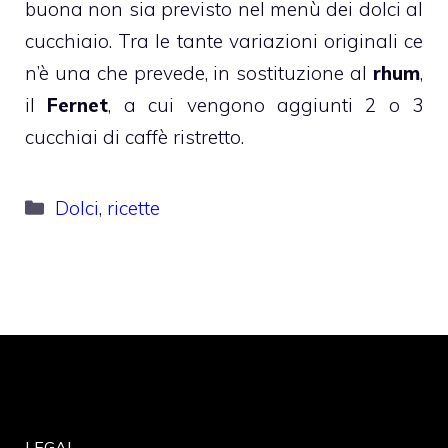
buona non sia previsto nel menù dei dolci al
cucchiaio. Tra le tante variazioni originali ce
n’è una che prevede, in sostituzione al
rhum
,
il
Fernet
, a cui vengono aggiunti 2 o 3
cucchiai di caffè ristretto.
Categorie
Dolci
,
ricette
LEGAL