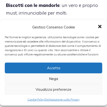
Biscotti con le mandorle
: un vero e proprio
must, irrinunciabile per molti.
La ricetta classica è quella degli
amaretti
Gestisci Consenso Cookie
preparati con
morbida pasta di mandorle,
Per fornire le migliori esperienze, utilizziamo tecnologie come i cookie per
memorizzare e/o accedere alle informazioni del dispositivo. Il consenso a
ma in realtà bastano
pochi, genuini
queste tecnologie ci permetterà di elaborare dati come il comportamento di
ingredienti per preparare ottimi biscotti
navigazione o ID unici su questo sito. Non acconsentire o ritirare il
consenso può influire negativamente su alcune caratteristiche e funzioni.
con le mandorle,
croccanti all’esterno e
morbidi all’interno.
Accetta
Nega
Categorie
Cucina italiana
,
Dolci
Visualizza preferenze
Cookie Policy
Dichiarazione sulla Privacy