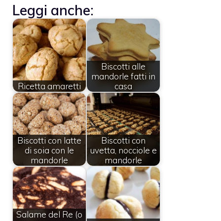
Leggi anche:
Biscotti alle
mandorle fatti in
Ricetta amaretti
casa
Biscotti con latte
Biscotti con
di soia con le
uvetta, nocciole e
mandorle
mandorle
Salame del Re (o