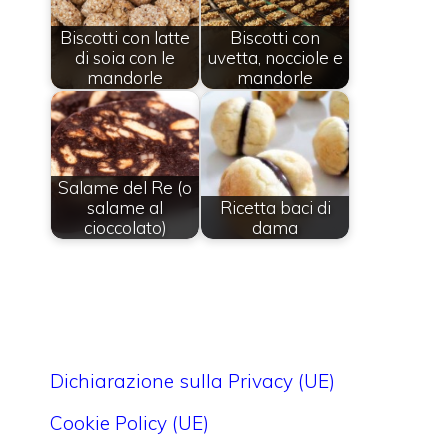
Biscotti con latte
Biscotti con
di soia con le
uvetta, nocciole e
mandorle
mandorle
Salame del Re (o
salame al
Ricetta baci di
cioccolato)
dama
Dichiarazione sulla Privacy (UE)
Cookie Policy (UE)