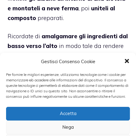
e montateli a neve ferma
, poi
uniteli al
composto
preparati.
Ricordate di
amalgamare gli ingredienti dal
basso verso l’alto
in modo tale da rendere
l’impasto morbido.
Gestisci Consenso Cookie
Versate il
composto amalgamato
Per fornire le migliori esperienze, utilizziamo tecnologie come i cookie per
memorizzare e/o accedere alle informazioni del dispositivo. Il consenso a
all’interno di una sac a poche
con le
queste tecnologie ci permetterà di elaborare dati come il comportamento di
navigazione o ID unici su questo sito. Non acconsentire o ritirare il
bocchetta liscia o meno (in base ai vostri
consenso può influire negativamente su alcune caratteristiche e funzioni.
gusti) e
date ai vostri biscotti la forma che
preferite.
Accetta
Nega
Foderate una
teglia con della carta forno
e