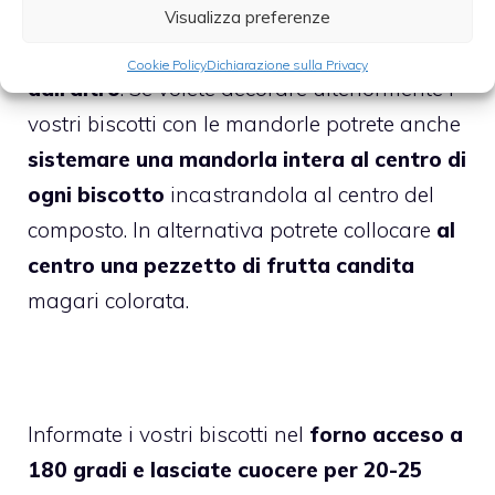
sistemat
e i biscotti l’uno accanto all’altro
Visualizza preferenze
mantenendo un po’ di distanza l’uno
Cookie Policy
Dichiarazione sulla Privacy
dall’altro
. Se volete decorare ulteriormente i
vostri biscotti con le mandorle potrete anche
sistemare una mandorla intera al centro di
ogni biscotto
incastrandola al centro del
composto. In alternativa potrete collocare
al
centro una pezzetto di frutta candita
magari colorata.
Informate i vostri biscotti nel
forno acceso a
180 gradi e lasciate cuocere per 20-25