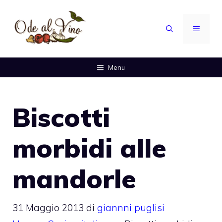
Vai
al
MENU
contenuto
Menu
Biscotti
morbidi alle
mandorle
31 Maggio 2013
di
giannni puglisi