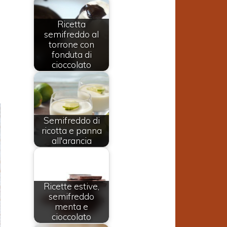
Ricetta
a
semifreddo al
torrone con
fonduta di
cioccolato
Semifreddo di
ricotta e panna
all'arancia
Ricette estive,
semifreddo
menta e
cioccolato