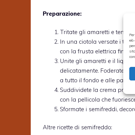
Preparazione:
Tritate gli amaretti e tenete
Per
In una ciotola versate i tuo
e/o
per
con la frusta elettrica fino 
sit
car
Unite gli amaretti e il liq
delicatamente. Foderate gli 
a tutto il fondo e alle pareti
Suddividete la crema prepara
con la pellicola che fuoriesc
Sformate i semifreddi, decora
Altre ricette di semifreddo: