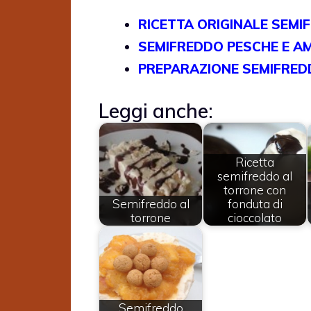
RICETTA ORIGINALE SEM
SEMIFREDDO PESCHE E A
PREPARAZIONE SEMIFRED
Leggi anche:
Ricetta
semifreddo al
torrone con
Semifreddo al
fonduta di
torrone
cioccolato
Semifreddo