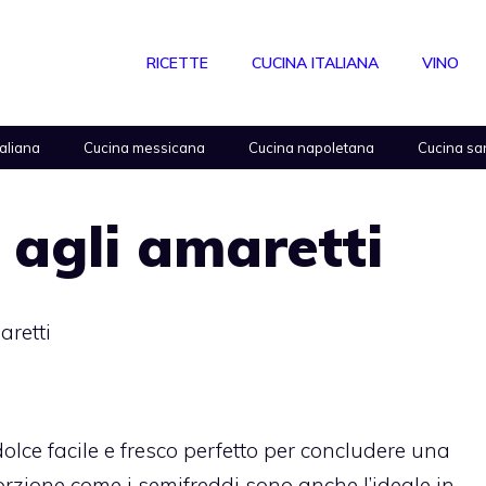
RICETTE
CUCINA ITALIANA
VINO
taliana
Cucina messicana
Cucina napoletana
Cucina sa
agli amaretti
aretti
olce facile e fresco perfetto per concludere una
rzione come i semifreddi sono anche l’ideale in