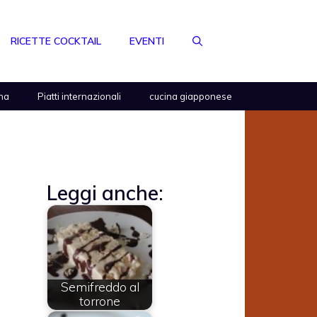
RICETTE COCKTAIL
EVENTI
na
Piatti internazionali
cucina giapponese
Leggi anche:
Semifreddo al
torrone