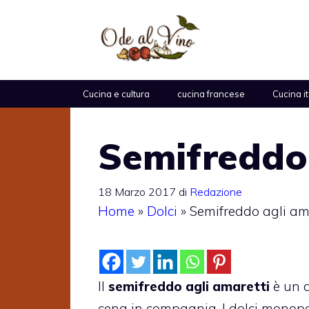
Vai
al
contenuto
Cucina e cultura
cucina francese
Cucina i
Semifreddo 
18 Marzo 2017
di
Redazione
Home
»
Dolci
»
Semifreddo agli am
Il
semifreddo agli amaretti
è un d
cena in compagnia. I dolci monopo