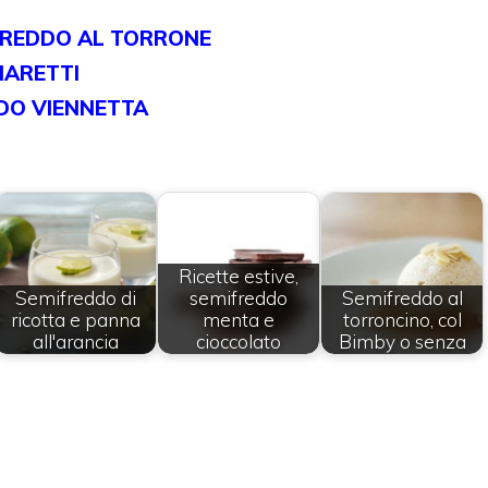
IFREDDO AL TORRONE
MARETTI
DO VIENNETTA
Ricette estive,
Semifreddo di
semifreddo
Semifreddo al
ricotta e panna
menta e
torroncino, col
all'arancia
cioccolato
Bimby o senza