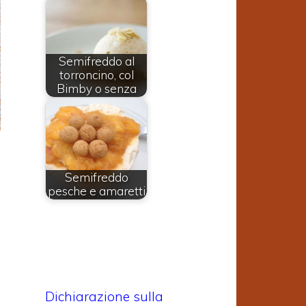
Semifreddo al
torroncino, col
Bimby o senza
Semifreddo
pesche e amaretti
Dichiarazione sulla