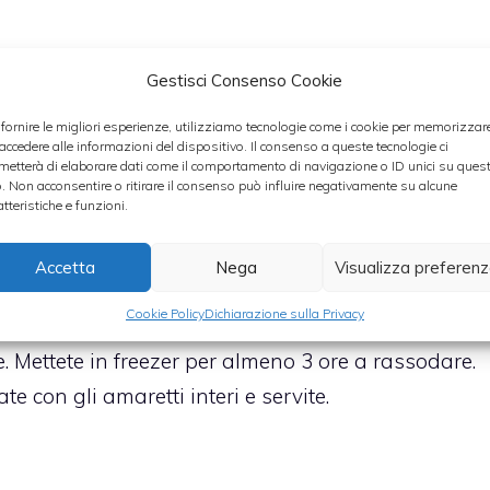
Gestisci Consenso Cookie
ne da parte 4 interi per la decorazione.
 fornire le migliori esperienze, utilizziamo tecnologie come i cookie per memorizzar
rli e aggiungete lo zucchero. Lavorate il composto
 accedere alle informazioni del dispositivo. Il consenso a queste tecnologie ci
metterà di elaborare dati come il comportamento di navigazione o ID unici su ques
ad ottenere una crema liscia e chiara.
o. Non acconsentire o ritirare il consenso può influire negativamente su alcune
atteristiche e funzioni.
uore. Incorporate la panna montata mescolando
stampini singoli facendo aderire bene la pellicola
Accetta
Nega
Visualizza preferen
 dello stampo.
Cookie Policy
Dichiarazione sulla Privacy
ta negli stampini ma non fino all’orlo e richiudet
e. Mettete in freezer per almeno 3 ore a rassodare.
te con gli amaretti interi e servite.