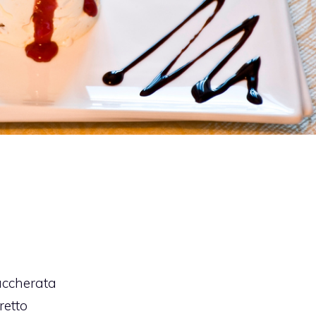
uccherata
retto