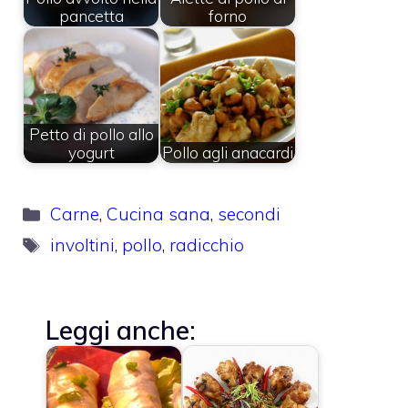
pancetta
forno
Petto di pollo allo
yogurt
Pollo agli anacardi
Categorie
Carne
,
Cucina sana
,
secondi
Tag
involtini
,
pollo
,
radicchio
Leggi anche: