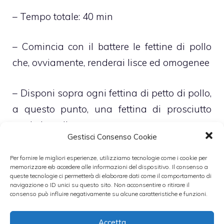
– Tempo totale: 40 min
– Comincia con il battere le fettine di pollo
che, ovviamente, renderai lisce ed omogenee
– Disponi sopra ogni fettina di petto di pollo,
a questo punto, una fettina di prosciutto
crudo ben distesa
Gestisci Consenso Cookie
– Copri il prosciutto crudo con uno strato di
Per fornire le migliori esperienze, utilizziamo tecnologie come i cookie per
memorizzare e/o accedere alle informazioni del dispositivo. Il consenso a
freschissimo e croccante radicchio rosso e
queste tecnologie ci permetterà di elaborare dati come il comportamento di
navigazione o ID unici su questo sito. Non acconsentire o ritirare il
con un ulteriore strato di fettine, il più
consenso può influire negativamente su alcune caratteristiche e funzioni.
possibile sottili, di taleggio
Accetta