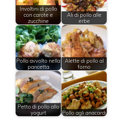
Involtini di pollo
con carote e
Ali di pollo alle
zucchine
erbe
Pollo avvolto nella
Alette di pollo al
pancetta
forno
Petto di pollo allo
yogurt
Pollo agli anacardi