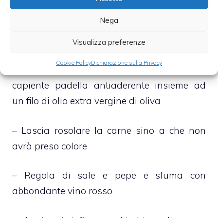
– Arrotola, a questo punto, le fettine di petto
Nega
di pollo su se stesse e, una volta ben strette,
chiudile con abbondante spago per alimenti
Visualizza preferenze
Cookie Policy
Dichiarazione sulla Privacy
– Versa gli involti di pollo, dunque, in una
capiente padella antiaderente insieme ad
un filo di olio extra vergine di oliva
– Lascia rosolare la carne sino a che non
avrà preso colore
– Regola di sale e pepe e sfuma con
abbondante vino rosso