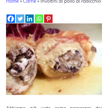
Home
»
Carne
»
Involtini di pollo al radicchio
Abbiamo già visto come preparare dei