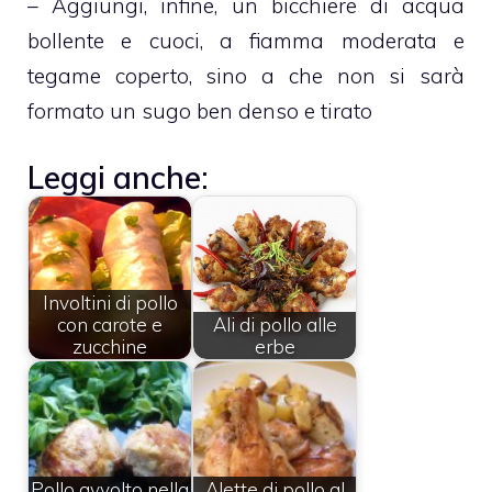
– Aggiungi, infine, un bicchiere di acqua
bollente e cuoci, a fiamma moderata e
tegame coperto, sino a che non si sarà
formato un sugo ben denso e tirato
Leggi anche:
Involtini di pollo
con carote e
Ali di pollo alle
zucchine
erbe
Pollo avvolto nella
Alette di pollo al