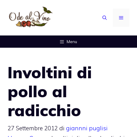
Vai
al
MENU
contenuto
Menu
Involtini di
pollo al
radicchio
27 Settembre 2012
di
giannni puglisi