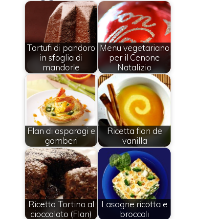
Tartufi di pandoro
Menu vegetariano
in sfoglia di
per il Cenone
mandorle
Natalizio
Flan di asparagi e
Ricetta flan de
gamberi
vanilla
Ricetta Tortino al
Lasagne ricotta e
cioccolato (Flan)
broccoli