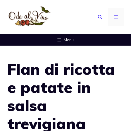
Vai
al
MENU
contenuto
Menu
Flan di ricotta
e patate in
salsa
trevigiana