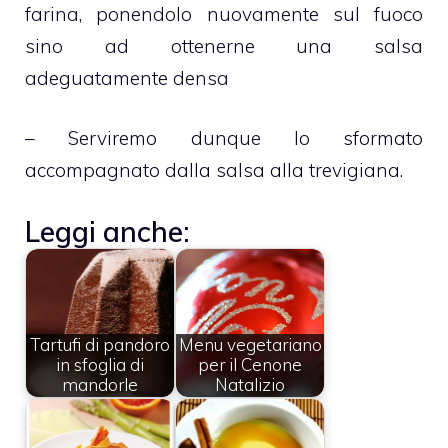
farina, ponendolo nuovamente sul fuoco
sino ad ottenerne una salsa
adeguatamente densa
– Serviremo dunque lo sformato
accompagnato dalla salsa alla trevigiana.
Leggi anche:
Tartufi di pandoro
Menu vegetariano
in sfoglia di
per il Cenone
mandorle
Natalizio