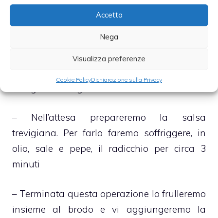
Accetta
– Disporremo dunque, sul fondo di una
Nega
teglia, del burro e del pangrattato e vi
adageremo il nostro sformato che, a questo
Visualizza preferenze
punto, andrà in forno per circa 20 minuti a
Cookie Policy
Dichiarazione sulla Privacy
180 gradi centigradi
– Nell’attesa prepareremo la salsa
trevigiana. Per farlo faremo soffriggere, in
olio, sale e pepe, il radicchio per circa 3
minuti
– Terminata questa operazione lo frulleremo
insieme al brodo e vi aggiungeremo la