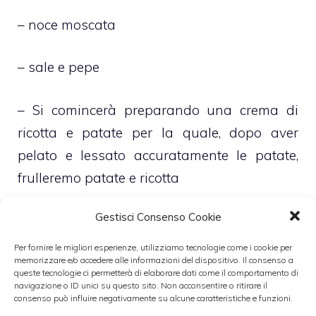
– noce moscata
– sale e pepe
– Si comincerà preparando una crema di
ricotta e patate per la quale, dopo aver
pelato e lessato accuratamente le patate,
frulleremo patate e ricotta
Gestisci Consenso Cookie
– Una volta che si sia ottenuta tale crema vi
aggiungeremo due uova intere più due
Per fornire le migliori esperienze, utilizziamo tecnologie come i cookie per
memorizzare e/o accedere alle informazioni del dispositivo. Il consenso a
albumi e mescoleremo a lungo il tutto così
queste tecnologie ci permetterà di elaborare dati come il comportamento di
da ottenerne un composto cremoso e al
navigazione o ID unici su questo sito. Non acconsentire o ritirare il
consenso può influire negativamente su alcune caratteristiche e funzioni.
contempo consistente