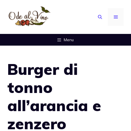
Vai
al
MENU
contenuto
Menu
Burger di
tonno
all’arancia e
zenzero