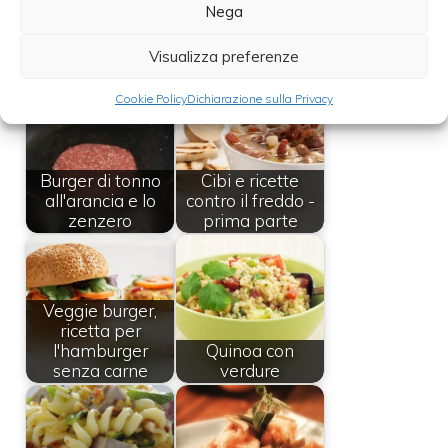
possibile surgelarli.
Nega
Visualizza preferenze
Leggi anche:
Cookie Policy
Dichiarazione sulla Privacy
Burger di tonno
Cibi e ricette
all'arancia e lo
contro il freddo -
zenzero
prima parte
Veggie burger,
ricetta per
l'hamburger
Quinoa con
senza carne
verdure