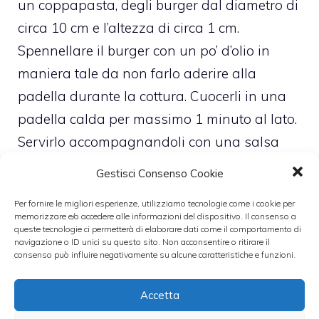
un coppapasta, degli burger dal diametro di
circa 10 cm e l’altezza di circa 1 cm.
Spennellare il burger con un po’ d’olio in
maniera tale da non farlo aderire alla
padella durante la cottura. Cuocerli in una
padella calda per massimo 1 minuto al lato.
Servirlo accompagnandoli con una salsa
preparata con la maionese, la senape ed il
Gestisci Consenso Cookie
miele d’acacia. I burger possono essere
Per fornire le migliori esperienze, utilizziamo tecnologie come i cookie per
conservati in frigo per 1 giorno se conservati
memorizzare e/o accedere alle informazioni del dispositivo. Il consenso a
queste tecnologie ci permetterà di elaborare dati come il comportamento di
in un contenitore chiuso ermeticamente ed
navigazione o ID unici su questo sito. Non acconsentire o ritirare il
in congelatore se li abbiamo preparati
consenso può influire negativamente su alcune caratteristiche e funzioni.
utilizzando del tonno fresco. Nel caso sono
Accetta
stati preparati con tonno congelato non è