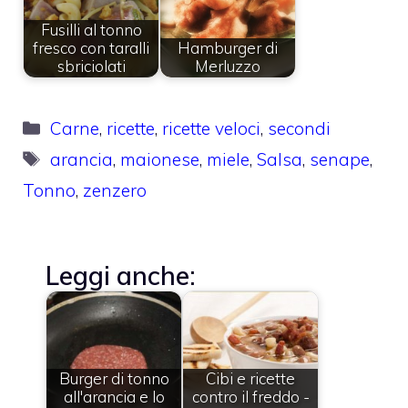
Fusilli al tonno
fresco con taralli
Hamburger di
sbriciolati
Merluzzo
Categorie
Carne
,
ricette
,
ricette veloci
,
secondi
Tag
arancia
,
maionese
,
miele
,
Salsa
,
senape
,
Tonno
,
zenzero
Leggi anche:
Burger di tonno
Cibi e ricette
all'arancia e lo
contro il freddo -