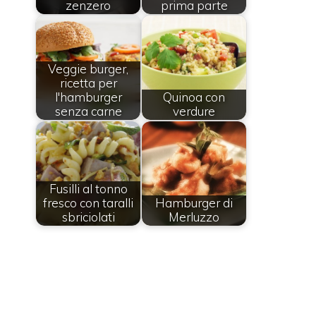
zenzero
prima parte
Veggie burger,
ricetta per
l'hamburger
Quinoa con
senza carne
verdure
Fusilli al tonno
fresco con taralli
Hamburger di
sbriciolati
Merluzzo