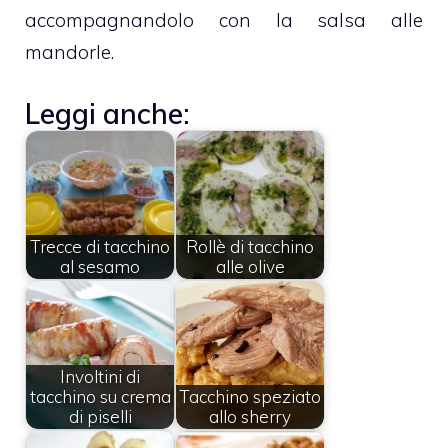
accompagnandolo con la salsa alle
mandorle.
Leggi anche:
Trecce di tacchino
Rollè di tacchino
al sesamo
alle olive
Involtini di
tacchino su crema
Tacchino speziato
di piselli
allo sherry