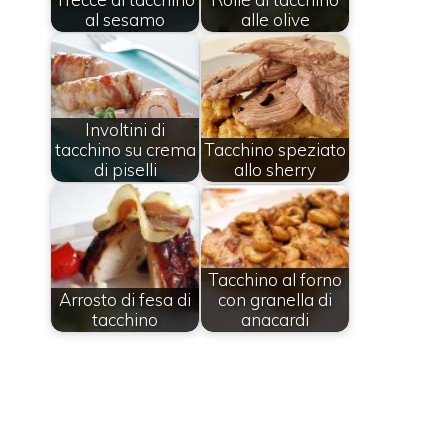
al sesamo
alle olive
Involtini di
tacchino su crema
Tacchino speziato
di piselli
allo sherry
Tacchino al forno
Arrosto di fesa di
con granella di
tacchino
anacardi