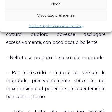
adeguatamente evaporato, abbassa la
Nega
fiamma, regola la fesa di tacchino di sale e
Visualizza preferenze
pepe e cuoci la carne per ulteriori 60 minuti
eventualmente integrando il fondo di
Cookie Policy
Dichiarazione sulla Privacy
cottura, qualora dovesse asciugare
eccessivamente, con poca acqua bollente
– Nell’attesa prepara la salsa alla mandorle
– Per realizzarla comincia col versare le
mandorle, precedentemente sbucciate, nel
mixer insieme al peperone precedentemente
ben cotto al forno
– Trita il tutto, alla massima velocità