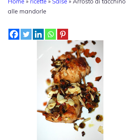
Home
»
ricette
»
Salse
»
Arrosto di tacchino
alle mandorle