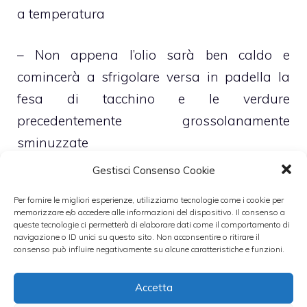
a temperatura
– Non appena l’olio sarà ben caldo e
comincerà a sfrigolare versa in padella la
fesa di tacchino e le verdure
precedentemente grossolanamente
sminuzzate
Gestisci Consenso Cookie
– Cuoci il tutto, a fiamma vivace, sino a che
Per fornire le migliori esperienze, utilizziamo tecnologie come i cookie per
la cipolla non comincerà a divenire
memorizzare e/o accedere alle informazioni del dispositivo. Il consenso a
queste tecnologie ci permetterà di elaborare dati come il comportamento di
leggermente dorata
navigazione o ID unici su questo sito. Non acconsentire o ritirare il
consenso può influire negativamente su alcune caratteristiche e funzioni.
– Sfuma a questo punto con il vino bianco e,
Accetta
non appena tutto l’alcol sarà