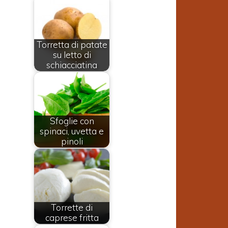
Torretta di patate
su letto di
schiacciatina
Sfoglie con
spinaci, uvetta e
pinoli
Torrette di
e
caprese fritta