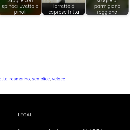
Sfoglie con
scaglie di
spinaci, uvetta e
Torrette di
parmigiano
pinoli
caprese fritta
reggiano
etta
,
rosmarino
,
semplice
,
veloce
LEGAL