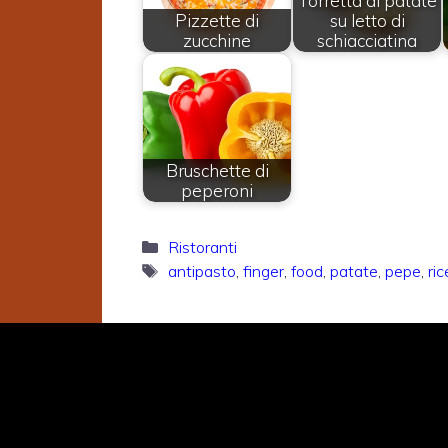
Torretta di patate
Pizzette di
su letto di
zucchine
schiacciatina
Bruschette di
peperoni
Categorie
Ristoranti
Tag
antipasto
,
finger
,
food
,
patate
,
pepe
,
ric