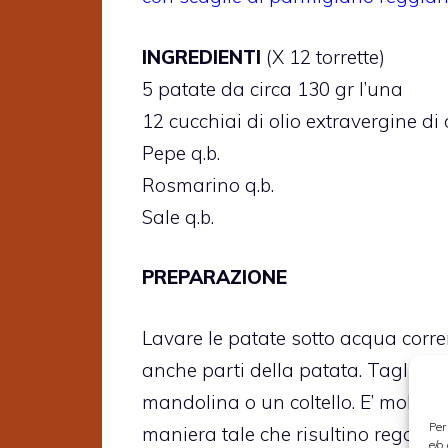
INGREDIENTI
(X 12 torrette)
5 patate da circa 130 gr l’una
12 cucchiai di olio extravergine di 
Pepe q.b.
Rosmarino q.b.
Sale q.b.
PREPARAZIONE
Lavare le patate sotto acqua corre
anche parti della patata. Tagliarle
mandolina o un coltello. E’ molto im
Per
maniera tale che risultino regolari
e/o