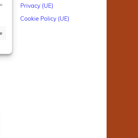
Privacy (UE)
to
Cookie Policy (UE)
ze