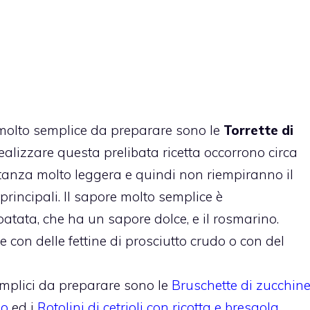
molto semplice da preparare sono le
Torrette di
realizzare questa prelibata ricetta occorrono circa
etanza molto leggera e quindi non riempiranno il
rincipali. Il sapore molto semplice è
patata, che ha un sapore dolce, e il rosmarino.
con delle fettine di prosciutto crudo o con del
semplici da preparare sono le
Bruschette di zucchin
no
ed i
Rotolini di cetrioli con ricotta e bresaola
.