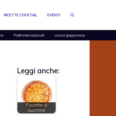
RICETTE COCKTAIL
EVENTI
na
Piatti internazionali
cucina giapponese
Leggi anche:
Pizzette di
zucchine