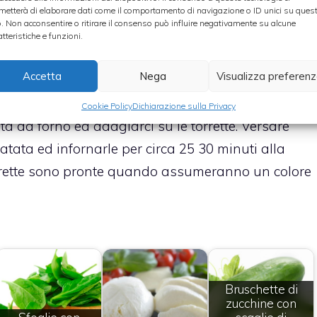
metterà di elaborare dati come il comportamento di navigazione o ID unici su ques
o. Non acconsentire o ritirare il consenso può influire negativamente su alcune
 ingredienti nel seguente ordine: patate, un pizzico
atteristiche e funzioni.
osmarino. Ripetere questa operazione finchè la
Accetta
Nega
Visualizza preferen
za di circa 4 cm. Effettuare questa operazione con
Cookie Policy
Dichiarazione sulla Privacy
a da forno ed adagiarci su le torrette. Versare
patata ed infornarle per circa 25 30 minuti alla
rrette sono pronte quando assumeranno un colore
Bruschette di
zucchine con