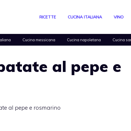
RICETTE
CUCINA ITALIANA
VINO
taliana
Cucina messicana
Cucina napoletana
Cucina sa
 patate al pepe e
tate al pepe e rosmarino