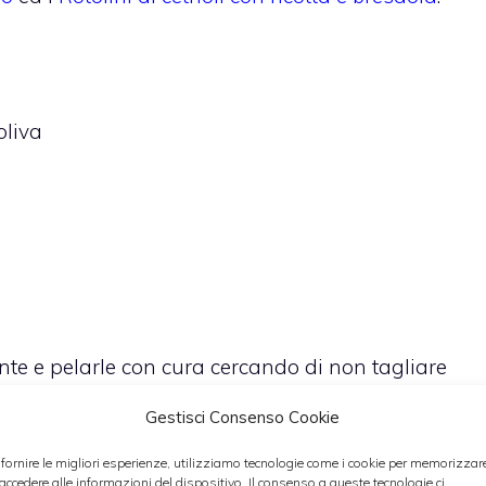
oliva
nte e pelarle con cura cercando di non tagliare
 in fettine larghe circa 3 mm con l’ausilio di una
Gestisci Consenso Cookie
portante tagliare le fette perfettamente dritte in
 fornire le migliori esperienze, utilizziamo tecnologie come i cookie per memorizzar
. Tritare bene il rosmarino con un coltello o con un
 accedere alle informazioni del dispositivo. Il consenso a queste tecnologie ci