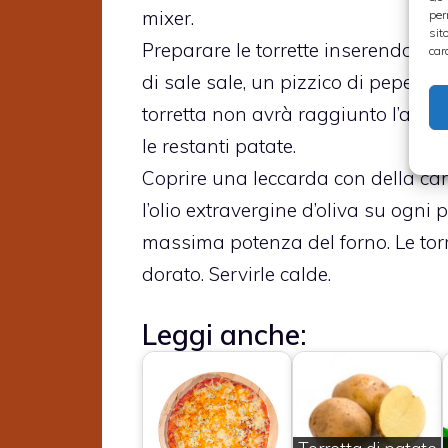
mixer.
per
sit
Preparare le torrette inserendo gli
car
di sale sale, un pizzico di pepe, r
torretta non avrà raggiunto l’altez
le restanti patate.
Coprire una leccarda con della cart
l’olio extravergine d’oliva su ogni 
massima potenza del forno. Le to
dorato. Servirle calde.
Leggi anche: