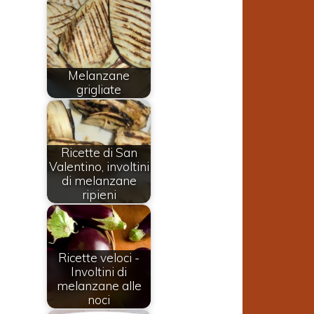
Melanzane
grigliate
Ricette di San
Valentino, involtini
di melanzane
ripieni
Ricette veloci -
Involtini di
melanzane alle
noci