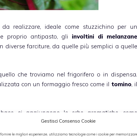
 da realizzare, ideale come stuzzichino per u
e proprio antipasto, gli
involtini di melanzan
diverse farciture, da quelle più semplici a quell
uello che troviamo nel frigorifero o in dispensa
alizzata con un formaggio fresco come il
tomino
, i
te base si aggiungono le erbe aromatiche, com
Gestisci Consenso Cookie
ed poco di aglio spremuto o tritato finissimo
r ammorbidire l’impasto
e naturalmente sale e pep
 fornire le migliori esperienze, utilizziamo tecnologie come i cookie per memorizzar