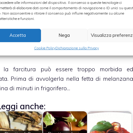
 accedere alle informazioni del dispositivo. Il consenso a queste tecnologie ci
metterà di elaborare dati come il comportamento di navigazione o ID unici su ques
o. Non acconsentire o ritirare il consenso può influire negativamente su alcune
atteristiche e funzioni.
 una farcia altrettanto saporita miscelando tonno
ri ed olive snocciolate e tritate finemente. Pe
Accetta
Nega
Visualizza preferen
ionese o delle patate schiacciate. Per condire e
Cookie Policy
Dichiarazione sulla Privacy
, sale pepe ed erbe aromatiche a scelta.
a la farcitura può essere troppo morbida e
ata. Prima di avvolgerla nella fetta di melanzan
na di minuti in frigorifero…
Leggi anche: