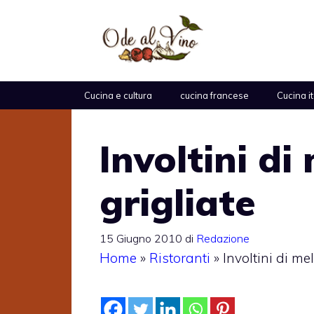
Vai
al
contenuto
Cucina e cultura
cucina francese
Cucina i
Involtini d
grigliate
15 Giugno 2010
di
Redazione
Home
»
Ristoranti
»
Involtini di me