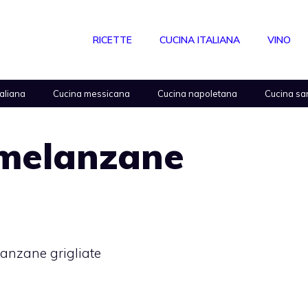
RICETTE
CUCINA ITALIANA
VINO
taliana
Cucina messicana
Cucina napoletana
Cucina sa
i melanzane
lanzane grigliate