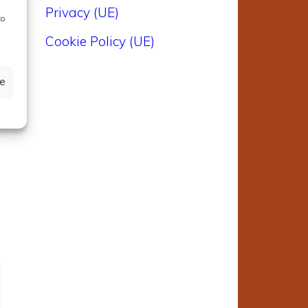
Privacy (UE)
to
Cookie Policy (UE)
,
r
ze
d
d
a