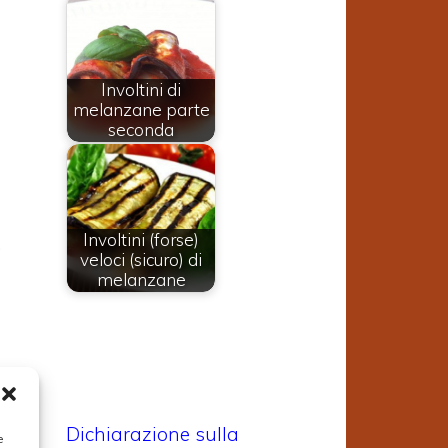
n
Involtini di
melanzane parte
e
seconda
e
Involtini (forse)
.
veloci (sicuro) di
l
melanzane
e
.
e
Dichiarazione sulla
e