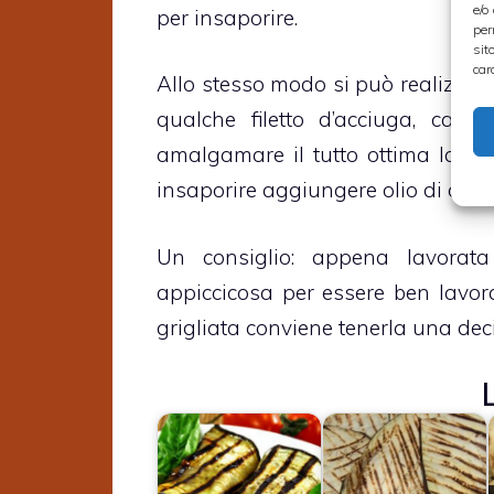
e/o
per insaporire.
per
sit
car
Allo stesso modo si può realizzare
qualche filetto d’acciuga, cappe
amalgamare il tutto ottima la ma
insaporire aggiungere olio di oliva
Un consiglio: appena lavorat
appiccicosa per essere ben lavor
grigliata conviene tenerla una deci