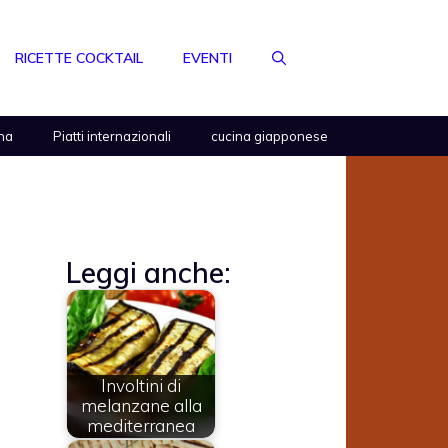
RICETTE COCKTAIL
EVENTI
na
Piatti internazionali
cucina giapponese
Leggi anche:
Involtini di
melanzane alla
mediterranea