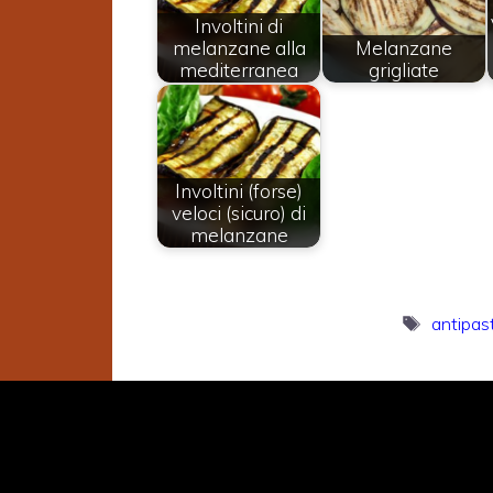
Involtini di
melanzane alla
Melanzane
mediterranea
grigliate
Involtini (forse)
veloci (sicuro) di
melanzane
Tag
antipas