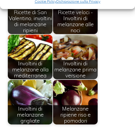
Cookie Policy
Dichiarazione sulla Privacy
Ricette di San
Ricette veloci -
Valentino, involtini
Involtini di
di melanzane
melanzane alle
ripieni
noci
Involtini di
Involtini di
melanzane alla
melanzane prima
mediterranea
versione
Involtini di
Melanzane
melanzane
ripiene riso e
grigliate
pomodori