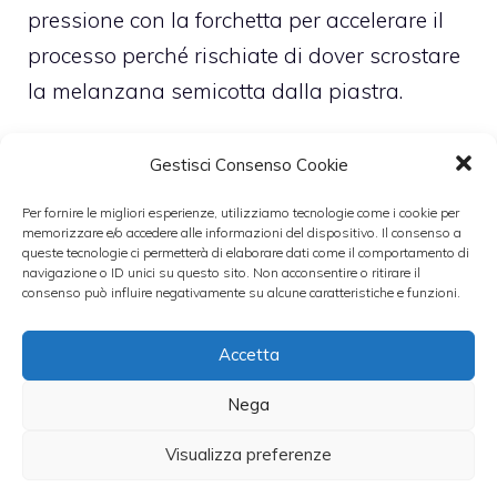
pressione con la forchetta per accelerare il
processo perché rischiate di dover scrostare
la melanzana semicotta dalla piastra.
Quando le rondelle sono quasi pronte,
Gestisci Consenso Cookie
iniziate a pensare come accoppiarle e sulla
Per fornire le migliori esperienze, utilizziamo tecnologie come i cookie per
base mettete un po’ di prosciutto e un
memorizzare e/o accedere alle informazioni del dispositivo. Il consenso a
queste tecnologie ci permetterà di elaborare dati come il comportamento di
pezzetto di sottiletta. Coprite la base con un
navigazione o ID unici su questo sito. Non acconsentire o ritirare il
consenso può influire negativamente su alcune caratteristiche e funzioni.
altro pezzo di melanzana e quando vedete
fondere il formaggio tirate in secco la pizza.
Accetta
Deliziosa.
Nega
Leggi anche:
Visualizza preferenze