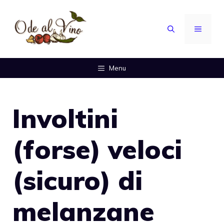
Vai
al
MENU
contenuto
Menu
Involtini
(forse) veloci
(sicuro) di
melanzane