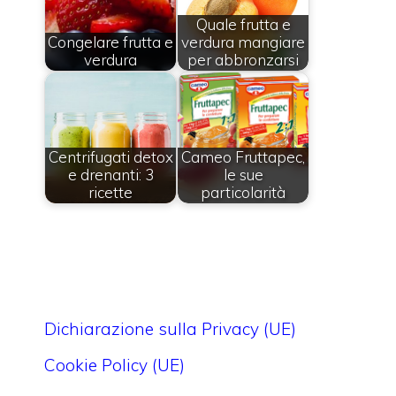
Quale frutta e
Congelare frutta e
verdura mangiare
verdura
per abbronzarsi
Centrifugati detox
Cameo Fruttapec,
e drenanti: 3
le sue
ricette
particolarità
Dichiarazione sulla Privacy (UE)
Cookie Policy (UE)