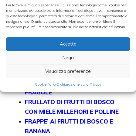
Per fornire le migliori esperienze, utilizziamo tecnologie come i cookie per
ottenuto il succo, versatelo in un bicchiere e
memorizzare e/o accedere alle informazioni del dispositivo. Il consenso a
aggiungete una grattugiata di zenzero
queste tecnologie ci permetterà di elaborare dati come il comportamento di
navigazione o ID unici su questo sito. Non acconsentire o ritirare il
fresco e volendo anche un pochino di acqua
consenso può influire negativamente su alcune caratteristiche e funzioni.
frizzante che alleggerirà il gusto e renderà
Accetta
spumeggiante la bevanda. Bevete subito.
Nega
Altre ricette di frullati alla frutta:
Visualizza preferenze
3 RICETTE DI FRULLATI ALLE
Cookie Policy
Dichiarazione sulla Privacy
FRAGOLE
FRULLATO DI FRUTTI DI BOSCO
CON MIELE MILLEFIORI E POLLINE
FRAPPE’ AI FRUTTI DI BOSCO E
BANANA