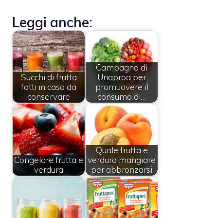
Leggi anche:
Campagna di
Succhi di frutta
Unaproa per
fatti in casa da
promuovere il
conservare
consumo di…
Quale frutta e
Congelare frutta e
verdura mangiare
verdura
per abbronzarsi