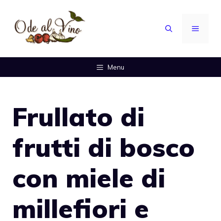
Vai
al
MENU
contenuto
Menu
Frullato di
frutti di bosco
con miele di
millefiori e