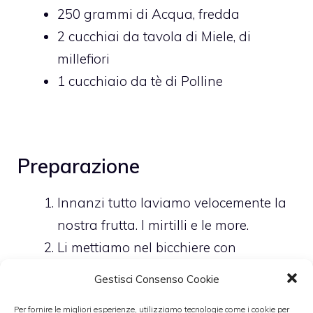
250
grammi di
Acqua,
fredda
2
cucchiai da tavola di
Miele,
di
millefiori
1
cucchiaio da tè di
Polline
Preparazione
Innanzi tutto laviamo velocemente la
nostra frutta. I mirtilli e le more.
Li mettiamo nel bicchiere con
aggiunta di acqua fredda, e/o di
Gestisci Consenso Cookie
qualche cubetto di ghiaccio, così il
Per fornire le migliori esperienze, utilizziamo tecnologie come i cookie per