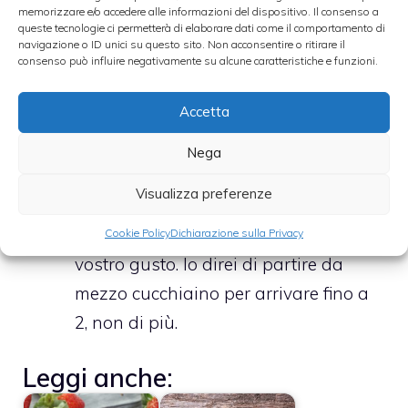
frullato risulterà molto più cremoso e
memorizzare e/o accedere alle informazioni del dispositivo. Il consenso a
soffice.
queste tecnologie ci permetterà di elaborare dati come il comportamento di
navigazione o ID unici su questo sito. Non acconsentire o ritirare il
Aggiungiamo anche un paio di
consenso può influire negativamente su alcune caratteristiche e funzioni.
cucchiaini di miele di millefiori. E
Accetta
frulliamo tutto velocemente.
Versiamo nel bicchiere, mettiamo
Nega
qualche frutto di guarnizione e
Visualizza preferenze
aggiungiamo il polline. Per la
quantità, regolatevi anche secondo il
Cookie Policy
Dichiarazione sulla Privacy
vostro gusto. Io direi di partire da
mezzo cucchiaino per arrivare fino a
2, non di più.
Leggi anche: