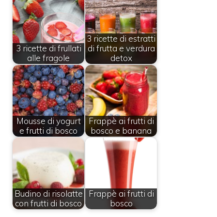
3 ricette di estratti
3 ricette di frullati
di frutta e verdura
alle fragole
detox
Mousse di yogurt
Frappè ai frutti di
e frutti di bosco
bosco e banana
Budino di risolatte
Frappè ai frutti di
con frutti di bosco
bosco