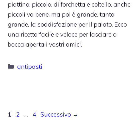
piattino, piccolo, di forchetta e coltello, anche
piccoli va bene, ma poi è grande, tanto
grande, la soddisfazione per il palato. Ecco
una ricetta facile e veloce per lasciare a
bocca aperta i vostri amici.
Categorie
antipasti
Pagina
Pagina
Pagina
1
2
…
4
Successivo
→