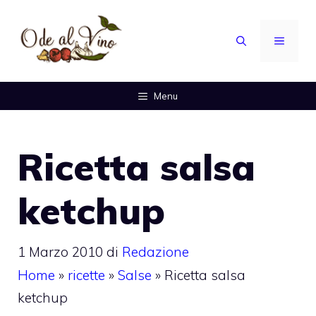
Vai
al
MENU
contenuto
Menu
Ricetta salsa
ketchup
1 Marzo 2010
di
Redazione
Home
»
ricette
»
Salse
»
Ricetta salsa
ketchup