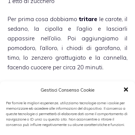
1 etto di zucchero
Per prima cosa dobbiamo
tritare
le carote, il
sedano, la cipolla e l’aglio e lasciarli
appassire nell’olio. Poi aggiungiamo il
pomodoro, l’alloro, i chiodi di garofano, il
timo, lo zenzero grattugiato e la cannella,
facendo cuocere per circa 20 minuti.
Andiamo a mettere poi l’aceto, la maizena
Gestisci Consenso Cookie
sciolta in acqua, lo zucchero, il sale e la
Per fornire le migliori esperienze, utilizziamo tecnologie come i cookie per
senape e facciamo
bollire
il tutto.
Dobbiamo
memorizzare e/o accedere alle informazioni del dispositivo. Il consenso a
lasciare cuocere circa 90 minuti a fuoco
queste tecnologie ci permetterà di elaborare dati come il comportamento di
navigazione o ID unici su questo sito. Non acconsentire o ritirare il
lieve.
consenso può influire negativamente su alcune caratteristiche e funzioni.