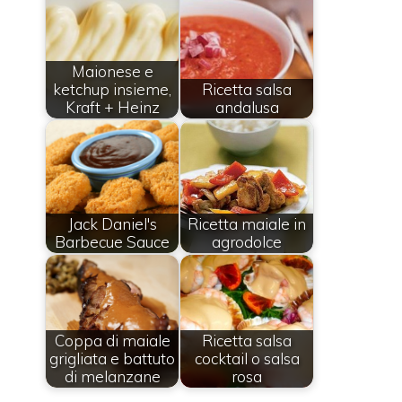
Maionese e
ketchup insieme,
Ricetta salsa
Kraft + Heinz
andalusa
Jack Daniel's
Ricetta maiale in
Barbecue Sauce
agrodolce
Coppa di maiale
Ricetta salsa
grigliata e battuto
cocktail o salsa
di melanzane
rosa