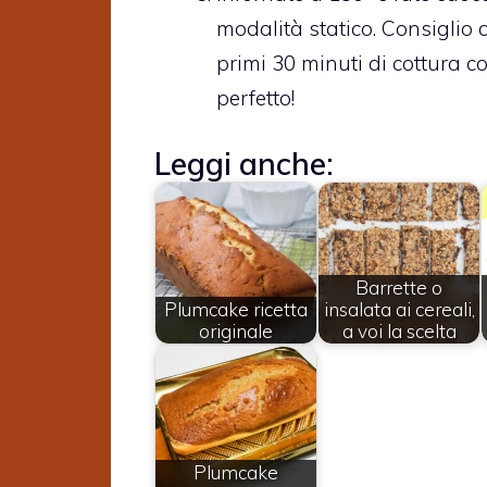
modalità statico. Consiglio 
primi 30 minuti di cottura cos
perfetto!
Leggi anche:
Barrette o
Plumcake ricetta
insalata ai cereali,
originale
a voi la scelta
Plumcake