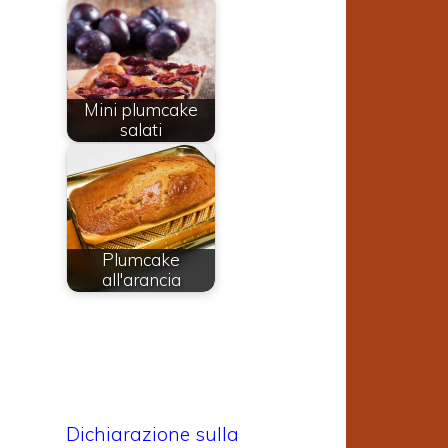
Mini plumcake
salati
Plumcake
all'arancia
Dichiarazione sulla