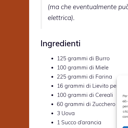
(ma che eventualmente può 
elettrica).
Ingredienti
125
grammi di
Burro
100
grammi di
Miele
225
grammi di
Farina
16
grammi di
Lievito per dol
100
grammi di
Cereali
Per
e/o
60
grammi di
Zucchero di 
per
sit
3
Uova
car
1
Succo d’arancia