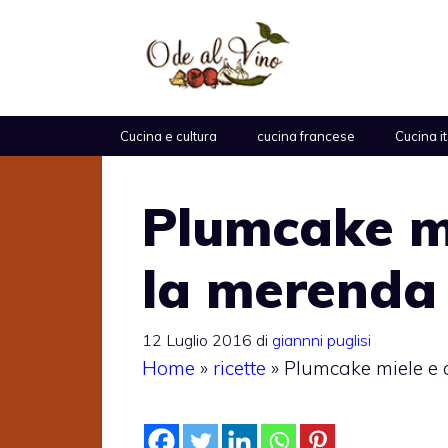
Vai
al
contenuto
Cucina e cultura
cucina francese
Cucina i
Plumcake mi
la merenda 
12 Luglio 2016
di
giannni puglisi
Home
»
ricette
»
Plumcake miele e c