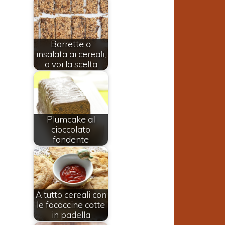
Barrette o
insalata ai cereali,
a voi la scelta
Plumcake al
cioccolato
fondente
A tutto cereali con
le focaccine cotte
in padella