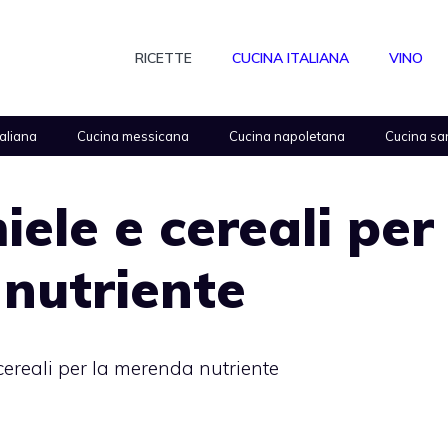
RICETTE
CUCINA ITALIANA
VINO
taliana
Cucina messicana
Cucina napoletana
Cucina sa
ele e cereali per
nutriente
ereali per la merenda nutriente