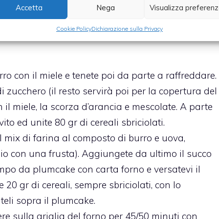
Accetta
Nega
Visualizza preferen
Cookie Policy
Dichiarazione sulla Privacy
rro con il miele e tenete poi da parte a raffreddare.
 zucchero (il resto servirà poi per la copertura del
on il miele, la scorza d’arancia e mescolate. A parte
vito ed unite 80 gr di cereali sbriciolati.
il mix di farina al composto di burro e uova,
o con una frusta). Aggiungete da ultimo il succo
ampo da plumcake con carta forno e versatevi il
20 gr di cereali, sempre sbriciolati, con lo
teli sopra il plumcake.
ere sulla griglia del forno per 45/50 minuti con