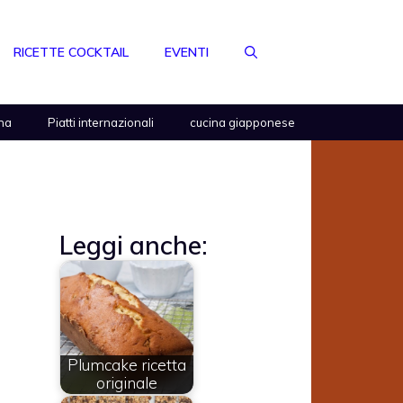
RICETTE COCKTAIL
EVENTI
na
Piatti internazionali
cucina giapponese
Leggi anche:
Plumcake ricetta
originale