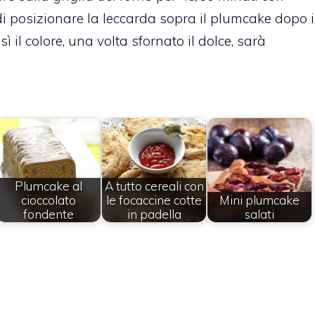
di posizionare la leccarda sopra il plumcake dopo i
ì il colore, una volta sfornato il dolce, sarà
Plumcake al
A tutto cereali con
cioccolato
le focaccine cotte
Mini plumcake
fondente
in padella
salati