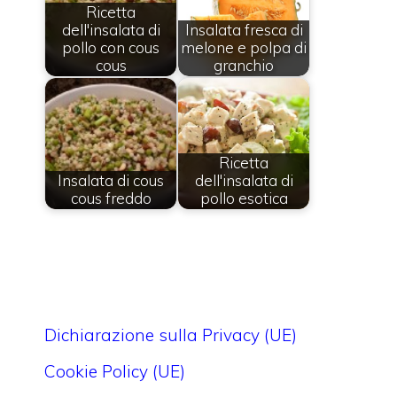
Ricetta
dell'insalata di
Insalata fresca di
pollo con cous
melone e polpa di
cous
granchio
Ricetta
Insalata di cous
dell'insalata di
cous freddo
pollo esotica
Dichiarazione sulla Privacy (UE)
Cookie Policy (UE)