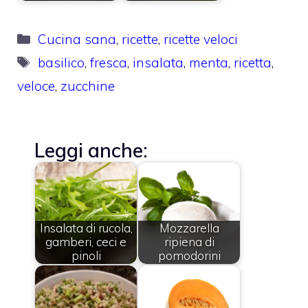
Categorie
Cucina sana
,
ricette
,
ricette veloci
Tag
basilico
,
fresca
,
insalata
,
menta
,
ricetta
,
veloce
,
zucchine
Leggi anche:
Insalata di rucola,
Mozzarella
gamberi, ceci e
ripiena di
pinoli
pomodorini