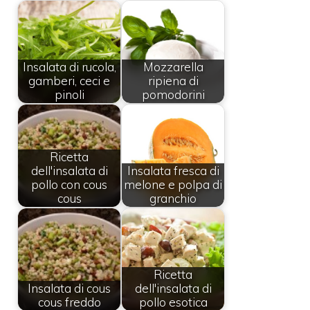
Insalata di rucola,
Mozzarella
gamberi, ceci e
ripiena di
pinoli
pomodorini
Ricetta
dell'insalata di
Insalata fresca di
pollo con cous
melone e polpa di
cous
granchio
Ricetta
Insalata di cous
dell'insalata di
cous freddo
pollo esotica