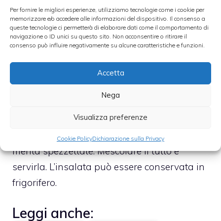
e portarla a bollore. Versare le zucchine che
Per fornire le migliori esperienze, utilizziamo tecnologie come i cookie per
memorizzare e/o accedere alle informazioni del dispositivo. Il consenso a
abbiamo precedentemente tagliato a fettine
queste tecnologie ci permetterà di elaborare dati come il comportamento di
navigazione o ID unici su questo sito. Non acconsentire o ritirare il
e aggiungere un cucchiaio di sale grosso.
consenso può influire negativamente su alcune caratteristiche e funzioni.
Scolarle con l’ausilio di uno scolapasta, farle
raffreddare e metterle in una pirofila.
Accetta
Condire le zucchine con un filo di olio
Nega
extravergine d’oliva, uno spicchio d’aglio, un
Visualizza preferenze
pizzico di sale e di pepe.
Aggiungere le foglioline di basilico e di
Cookie Policy
Dichiarazione sulla Privacy
menta spezzettate. Mescolare il tutto e
servirla. L’insalata può essere conservata in
frigorifero.
Leggi anche: