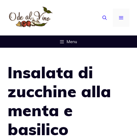
Vai
al
MENU
contenuto
Menu
Insalata di
zucchine alla
menta e
basilico