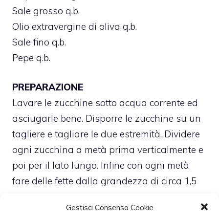
Sale grosso q.b.
Olio extravergine di oliva q.b.
Sale fino q.b.
Pepe q.b.
PREPARAZIONE
Lavare le zucchine sotto acqua corrente ed
asciugarle bene. Disporre le zucchine su un
tagliere e tagliare le due estremità. Dividere
ogni zucchina a metà prima verticalmente e
poi per il lato lungo. Infine con ogni metà
fare delle fette dalla grandezza di circa 1,5
cm.
Gestisci Consenso Cookie
Riempire una pentola con dell’acqua, salarla