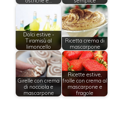
ostriche e…
semplice
Dolci estive -
Tiramisù al
Ricetta crema di
limoncello
mascarpone
Ricette estive,
Girelle con crema
frolle con crema al
di nocciola e
mascarpone e
mascarpone
fragole