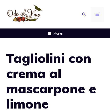
Vai
al
MENU
contenuto
Menu
Tagliolini con
crema al
mascarpone e
limone