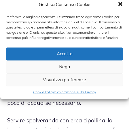
preparate la crema sciogliendo il
Gestisci Consenso Cookie
mascarpone in una padella antiaderente
Per fornire le migliori esperienze, utilizziamo tecnologie come i cookie per
con un paio di mestoli di acqua di cottura
memorizzare e/o accedere alle informazioni del dispositivo. Il consenso a
queste tecnologie ci permetterà di elaborare dati come il comportamento di
della pasta.
navigazione o ID unici su questo sito. Non acconsentire o ritirare il
consenso può influire negativamente su alcune caratteristiche e funzioni.
Lasciate sciogliere a fuoco lento e
Accetta
aggiungete il succo di limone, una parte
dell’erba cipollina e circa la metà della
Nega
buccia di limone grattugiata. Lasciate
Visualizza preferenze
cuocere per pochi minuti e poi mantecatevi
Cookie Policy
Dichiarazione sulla Privacy
la pasta scolata al dente, aggiungendo un
poco di acqua se necessario.
Servire spolverando con erba cipollina, la