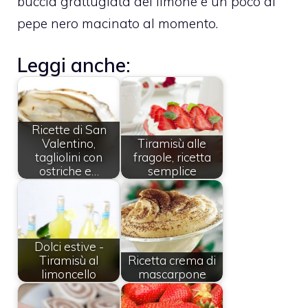
buccia grattugiata del limone e un poco di
pepe nero macinato al momento.
Leggi anche:
Ricette di San
Valentino,
Tiramisù alle
tagliolini con
fragole, ricetta
ostriche e…
semplice
Dolci estive -
Tiramisù al
Ricetta crema di
limoncello
mascarpone