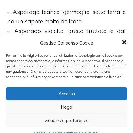
– Asparago bianco: germoglia sotto terra e
ha un sapore molto delicato
– Asparago violetto: gusto fruttato e dal
gusto un po’ amarognolo
Gestisci Consenso Cookie
– Asparago verde: germoglia al sole, il gusto
Per fornire le migliori esperienze, utilizziamo tecnologie come i cookie per
è più deciso ma tende al dolciastro.
memorizzare e/o accedere alle informazioni del dispositivo. Il consenso a
queste tecnologie ci permetterà di elaborare dati come il comportamento di
navigazione o ID unici su questo sito. Non acconsentire o ritirare il
Proprietà Asparagi:
consenso può influire negativamente su alcune caratteristiche e funzioni.
Accetta
Gli asparagi, come dicevamo nella pare
introduttiva, hanno molte proprietà
Nega
benefiche per il nostro organismo, infatti
Visualizza preferenze
l’effetto diuretico serve per prevenire gotta,
Cookie Policy
Dichiarazione sulla Privacy