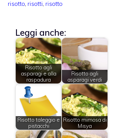
risotto
,
risotti
,
risotto
Leggi anche:
Risotto agli
asparagi e alla
Risotto agli
raspadura
asparagi verdi
Risotto taleggio e
Risotto mimosa di
pistacchi
Misya