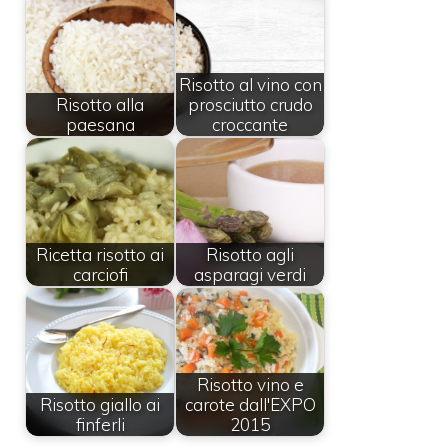
Risotto al vino con
Risotto alla
prosciutto crudo
paesana
croccante
Ricetta risotto ai
Risotto agli
carciofi
asparagi verdi
Risotto vino e
Risotto giallo ai
carote dall'EXPO
finferli
2015