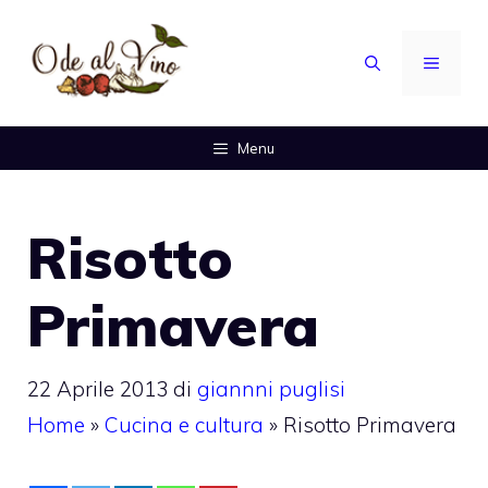
Vai
al
MENU
contenuto
Menu
Risotto
Primavera
22 Aprile 2013
di
giannni puglisi
Home
»
Cucina e cultura
»
Risotto Primavera