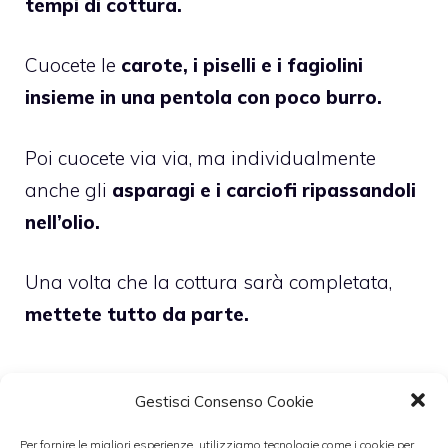
tempi di cottura.
Cuocete le
carote, i piselli e i fagiolini
insieme in una pentola con poco burro.
Poi cuocete via via, ma individualmente
anche gli
asparagi e i carciofi ripassandoli
nell’olio.
Una volta che la cottura sarà completata,
mettete tutto da parte.
Gestisci Consenso Cookie
Adesso fate rosolare
mezza cipolla bianca
Per fornire le migliori esperienze, utilizziamo tecnologie come i cookie per