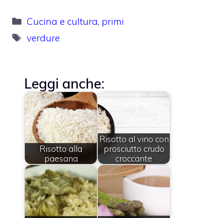
Categorie
Cucina e cultura
,
primi
Tag
verdure
Leggi anche:
Risotto al vino con
Risotto alla
prosciutto crudo
paesana
croccante