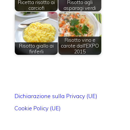
Ricetta risotto ai
Risotto agli
carciofi
asparagi verdi
Risotto vino e
Risotto giallo ai
carote dall'EXPO
finferli
2015
Dichiarazione sulla Privacy (UE)
Cookie Policy (UE)