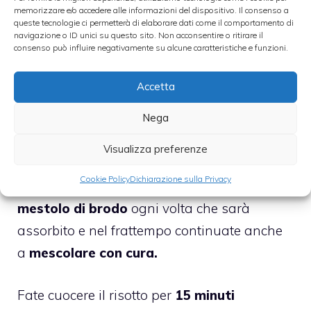
memorizzare e/o accedere alle informazioni del dispositivo. Il consenso a
affettata molto sottilmente con una noce
queste tecnologie ci permetterà di elaborare dati come il comportamento di
di burro
, ma badate bene che non prenda
navigazione o ID unici su questo sito. Non acconsentire o ritirare il
consenso può influire negativamente su alcune caratteristiche e funzioni.
troppo colore fino a bruciarsi.
Accetta
Sfumate il tutto con mezzo bicchiere di
Nega
vino bianco secco.
Visualizza preferenze
Adesso unite anche il
riso
, aggiungete il
Cookie Policy
Dichiarazione sulla Privacy
sale
e mescolate: aggiungete
via via un
mestolo di brodo
ogni volta che sarà
assorbito e nel frattempo continuate anche
a
mescolare con cura.
Fate cuocere il risotto per
15 minuti