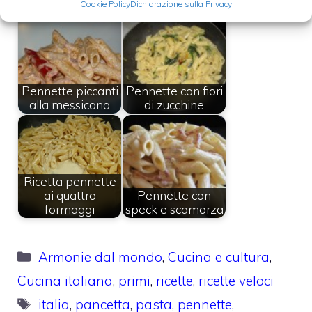
all'arrabbiata
vodka
Cookie Policy
Dichiarazione sulla Privacy
Pennette piccanti
Pennette con fiori
alla messicana
di zucchine
Ricetta pennette
ai quattro
Pennette con
formaggi
speck e scamorza
Categorie
Armonie dal mondo
,
Cucina e cultura
,
Cucina italiana
,
primi
,
ricette
,
ricette veloci
Tag
italia
,
pancetta
,
pasta
,
pennette
,