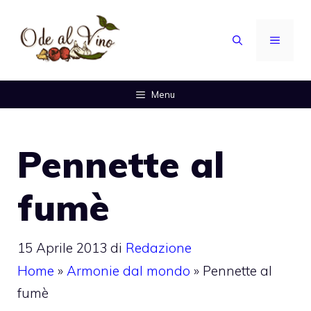
Vai
al
MENU
contenuto
Menu
Pennette al
fumè
15 Aprile 2013
di
Redazione
Home
»
Armonie dal mondo
»
Pennette al
fumè