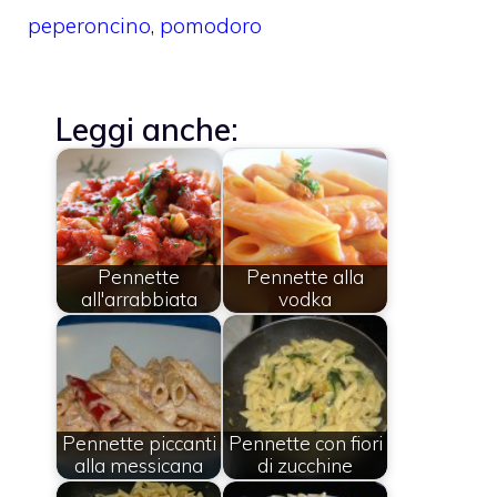
peperoncino
,
pomodoro
Leggi anche:
Pennette
Pennette alla
all'arrabbiata
vodka
Pennette piccanti
Pennette con fiori
alla messicana
di zucchine