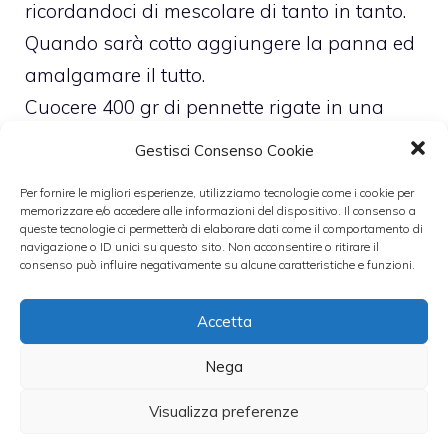
ricordandoci di mescolare di tanto in tanto.
Quando sarà cotto aggiungere la panna ed
amalgamare il tutto.
Cuocere 400 gr di pennette rigate in una
pentola d’acqua con un pizzico di sale
Gestisci Consenso Cookie
grosso. A cottura ultimata scolarla per bene
Per fornire le migliori esperienze, utilizziamo tecnologie come i cookie per
e condirla con la salsa precedentemente
memorizzare e/o accedere alle informazioni del dispositivo. Il consenso a
queste tecnologie ci permetterà di elaborare dati come il comportamento di
preparata.
navigazione o ID unici su questo sito. Non acconsentire o ritirare il
consenso può influire negativamente su alcune caratteristiche e funzioni.
Leggi anche:
Accetta
Nega
Visualizza preferenze
Pennette
Pennette alla