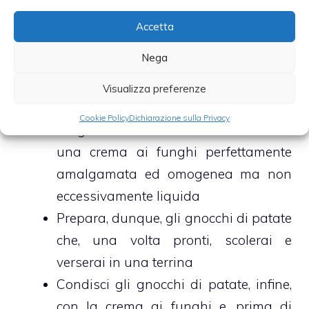
Trascorso questo lasso di tempo
Accetta
spegni la fiamma e unisci ai funghi
Nega
anche la besciamella e parte del
parmigiano finemente grattugiato
Visualizza preferenze
Trasferisci il tutto nel mixer e trita
Cookie Policy
Dichiarazione sulla Privacy
funghi e besciamella sino ad ottenere
una crema ai funghi perfettamente
amalgamata ed omogenea ma non
eccessivamente liquida
Prepara, dunque, gli gnocchi di patate
che, una volta pronti, scolerai e
verserai in una terrina
Condisci gli gnocchi di patate, infine,
con la crema ai funghi e, prima di