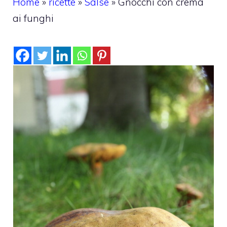
Home
»
ricette
»
Salse
»
Gnocchi con crema
ai funghi