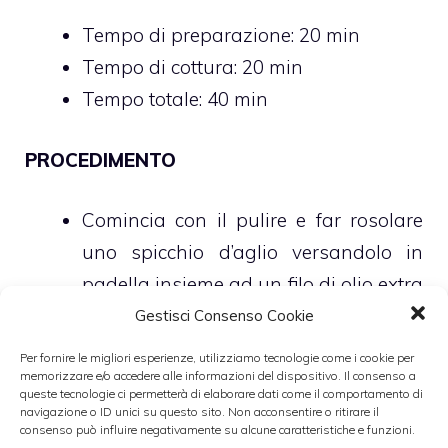
Tempo di preparazione: 20 min
Tempo di cottura: 20 min
Tempo totale: 40 min
PROCEDIMENTO
Comincia con il pulire e far rosolare
uno spicchio d’aglio versandolo in
padella insieme ad un filo di olio extra
vergine di oliva
Gestisci Consenso Cookie
Aggiungi, dopo pochi istanti, anche i
Per fornire le migliori esperienze, utilizziamo tecnologie come i cookie per
memorizzare e/o accedere alle informazioni del dispositivo. Il consenso a
funghi precedentemente ben puliti
queste tecnologie ci permetterà di elaborare dati come il comportamento di
Regola di sale e pepe e, a fuoco molto
navigazione o ID unici su questo sito. Non acconsentire o ritirare il
consenso può influire negativamente su alcune caratteristiche e funzioni.
basso, cuoci il tutto per circa 10 minuti