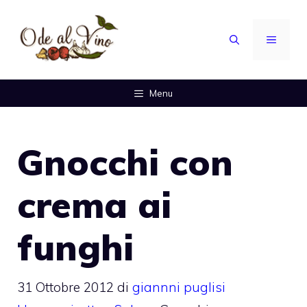
Vai
al
MENU
contenuto
Menu
Gnocchi con
crema ai
funghi
31 Ottobre 2012
di
giannni puglisi