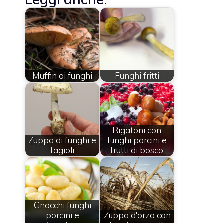
Muffin ai funghi
Funghi fritti
Rigatoni con
Zuppa di funghi e
funghi porcini e
fagioli
frutti di bosco
Gnocchi funghi
porcini e
Zuppa d'orzo con