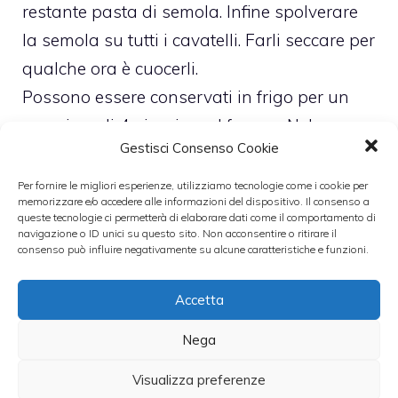
restante pasta di semola. Infine spolverare
la semola su tutti i cavatelli. Farli seccare per
qualche ora è cuocerli.
Possono essere conservati in frigo per un
massimo di 4 giorni o nel freezer. Nel
Gestisci Consenso Cookie
secondo caso è consigliabile congelarli
inizialmente separatamente per circa
Per fornire le migliori esperienze, utilizziamo tecnologie come i cookie per
memorizzare e/o accedere alle informazioni del dispositivo. Il consenso a
mezz’ora e poi unirli in una busta e
queste tecnologie ci permetterà di elaborare dati come il comportamento di
navigazione o ID unici su questo sito. Non acconsentire o ritirare il
congelarli definitivamente. Ciò farà si che la
consenso può influire negativamente su alcune caratteristiche e funzioni.
pasta non si unisca.
Accetta
Leggi anche:
Nega
Visualizza preferenze