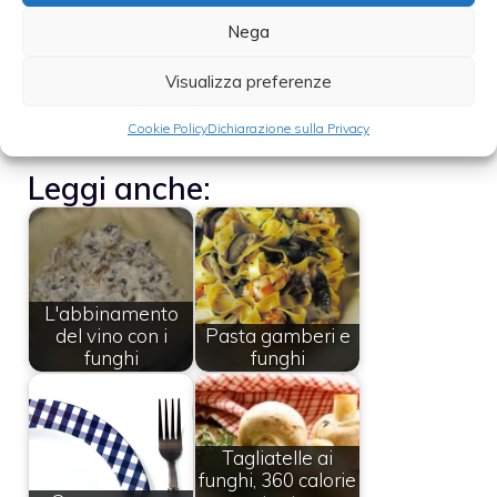
scolatela e saltatela in padella
Nega
aggiungendo le vongole e il loro sughetto.
Visualizza preferenze
Fate cuocere per un minuto e servite con un
filo d’olio.
Cookie Policy
Dichiarazione sulla Privacy
Leggi anche:
L'abbinamento
del vino con i
Pasta gamberi e
funghi
funghi
Tagliatelle ai
funghi, 360 calorie