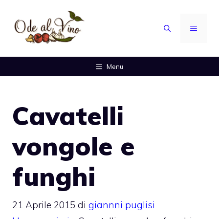
Vai
al
MENU
contenuto
Menu
Cavatelli
vongole e
funghi
21 Aprile 2015
di
giannni puglisi