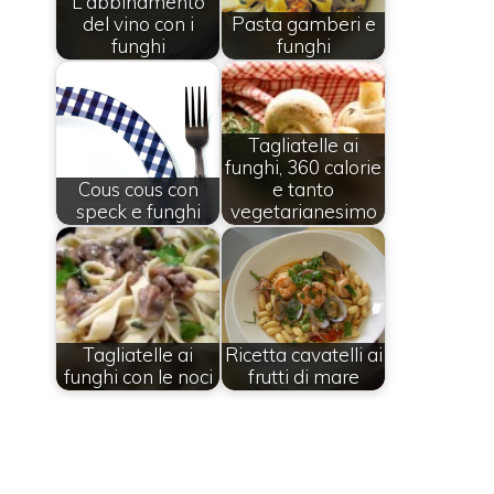
L'abbinamento
del vino con i
Pasta gamberi e
funghi
funghi
Tagliatelle ai
funghi, 360 calorie
Cous cous con
e tanto
speck e funghi
vegetarianesimo
Tagliatelle ai
Ricetta cavatelli ai
funghi con le noci
frutti di mare