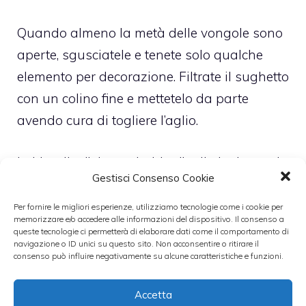
Quando almeno la metà delle vongole sono
aperte, sgusciatele e tenete solo qualche
elemento per decorazione. Filtrate il sughetto
con un colino fine e mettetelo da parte
avendo cura di togliere l’aglio.
Imbiondite l’altro spicchio d’aglio insieme ai
Gestisci Consenso Cookie
restanti 2 cucchiai di olio e al resto dei
gambi di prezzemolo tritati. Non appena
Per fornire le migliori esperienze, utilizziamo tecnologie come i cookie per
memorizzare e/o accedere alle informazioni del dispositivo. Il consenso a
l’olio si riscalda, unite i funghi e mescolate
queste tecnologie ci permetterà di elaborare dati come il comportamento di
navigazione o ID unici su questo sito. Non acconsentire o ritirare il
bene. Usate il vino per sfumare e salate
consenso può influire negativamente su alcune caratteristiche e funzioni.
come meglio vi aggrada. Nel frattempo,
lessate la pasta finché sarà al dente,
Accetta