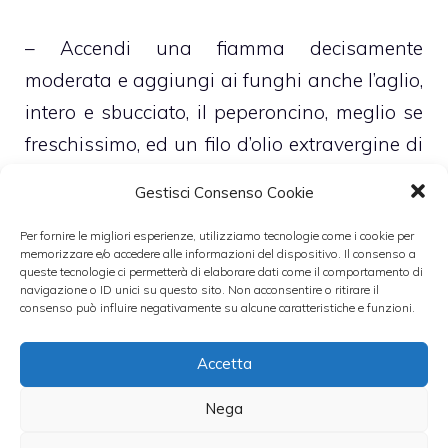
– Accendi una fiamma decisamente
moderata e aggiungi ai funghi anche l’aglio,
intero e sbucciato, il peperoncino, meglio se
freschissimo, ed un filo d’olio extravergine di
oliva
Gestisci Consenso Cookie
– Lascia insaporire il tutto per diversi minuti,
Per fornire le migliori esperienze, utilizziamo tecnologie come i cookie per
memorizzare e/o accedere alle informazioni del dispositivo. Il consenso a
sempre a fuoco molto lento, dunque
queste tecnologie ci permetterà di elaborare dati come il comportamento di
navigazione o ID unici su questo sito. Non acconsentire o ritirare il
aggiungi al condimento, per dargli maggior
consenso può influire negativamente su alcune caratteristiche e funzioni.
sapore e spessore, una manciata di pepe,
un pizzico di sale ed una spolverata di
Accetta
prezzemolo tritato freschissimo
Nega