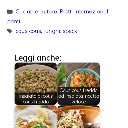
Categorie
Cucina e cultura
,
Piatti internazionali
,
primi
Tag
cous cous
,
funghi
,
speck
Leggi anche:
Cous cous freddo
Insalata di cous
ad insalata, ricetta
cous freddo
veloce