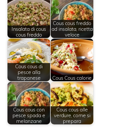
Cous cous freddo
Insalata di cous
ad insalata, ricetta
cous freddo
veloce
Cous cous di
pesce alla
trapanese
Cous Cous calorie
Cous cous con
Cous cous alle
pesce spada e
verdure, come si
melanzane
prepara