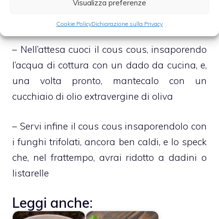
Visualizza preferenze
– Lascia cuocere il tutto, dunque, sino a che i
funghi non saranno perfettamente pronti
Cookie Policy
Dichiarazione sulla Privacy
– Nell’attesa cuoci il cous cous, insaporendo
l’acqua di cottura con un dado da cucina, e,
una volta pronto, mantecalo con un
cucchiaio di olio extravergine di oliva
– Servi infine il cous cous insaporendolo con
i funghi trifolati, ancora ben caldi, e lo speck
che, nel frattempo, avrai ridotto a dadini o
listarelle
Leggi anche: