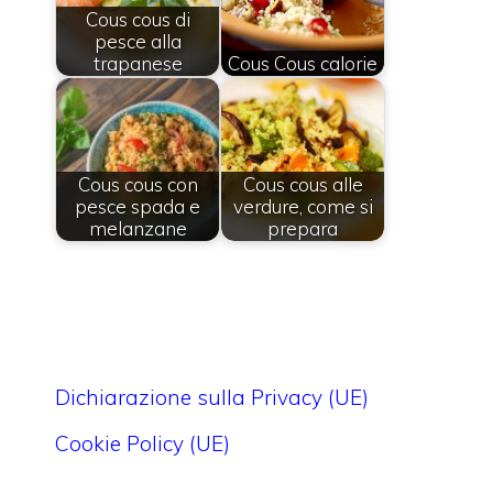
Cous cous di
pesce alla
trapanese
Cous Cous calorie
Cous cous con
Cous cous alle
pesce spada e
verdure, come si
melanzane
prepara
Dichiarazione sulla Privacy (UE)
Cookie Policy (UE)