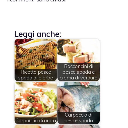
Leggi anche:
Bocconcini di
Ricetta pesce
pesce spada e
spada alle erbe
crema di verdure
Carpaccio di
Carpaccio di orata
pesce spada