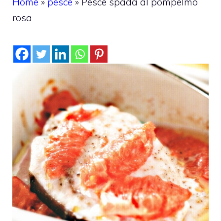
Home
»
pesce
»
Pesce spada al pompelmo
rosa