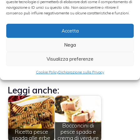
queste tecnologie ci permetterà di elaborare dati come il comportamento di
navigazione o ID unici su questo sito. Non acconsentire o ritirare il
consenso può influire negativamente su alcune caratteristiche e funzioni.
Una volta raggiunta la temperatura del
forno, bucherellate la superficie della carta
Accetta
d`a|luminio e infornate per 15 minuti circa.
Nega
Servite il pesce spada eliminando la carta
Visualizza preferenze
direttamente in tavola per far si che si
sprigionino i profumi del pompelmo
.
Cookie Policy
Dichiarazione sulla Privacy
Leggi anche:
Bocconcini di
Ricetta pesce
pesce spada e
spada alle erbe
crema di verdure