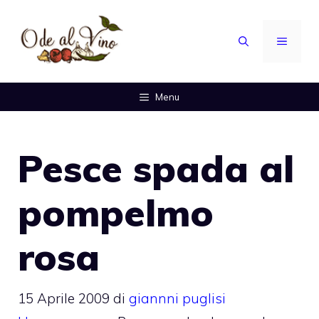
Vai
al
MENU
contenuto
Menu
Pesce spada al
pompelmo
rosa
15 Aprile 2009
di
giannni puglisi