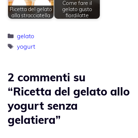
Come fare il
Ricetta del gelato
gelato gusto
alla stracciatella
fiordilatte
Categorie
gelato
Tag
yogurt
2 commenti su
“Ricetta del gelato allo
yogurt senza
gelatiera”