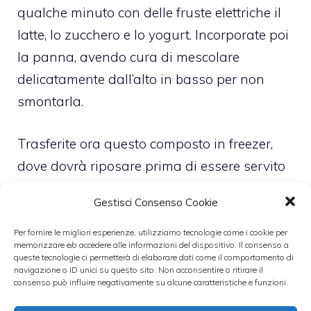
qualche minuto con delle fruste elettriche il
latte, lo zucchero e lo yogurt. Incorporate poi
la panna, avendo cura di mescolare
delicatamente dall’alto in basso per non
smontarla.
Trasferite ora questo composto in freezer,
dove dovrà riposare prima di essere servito
per almeno 4 ore. Dal momento che non
Gestisci Consenso Cookie
abbiamo la gelatiera, dovremo fare noi il suo
lavoro, quindi mescolate bene il gelato ogni
Per fornire le migliori esperienze, utilizziamo tecnologie come i cookie per
memorizzare e/o accedere alle informazioni del dispositivo. Il consenso a
mezz’ora circa, in modo che non si formino
queste tecnologie ci permetterà di elaborare dati come il comportamento di
navigazione o ID unici su questo sito. Non acconsentire o ritirare il
cristalli di ghiaccio e il gelato risulti morbido
consenso può influire negativamente su alcune caratteristiche e funzioni.
e cremoso.