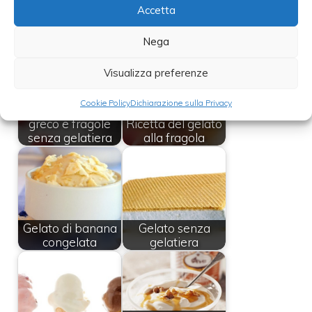
Accetta
Leggi anche:
Nega
Visualizza preferenze
Cookie Policy
Dichiarazione sulla Privacy
Gelato allo yogurt
greco e fragole
Ricetta del gelato
senza gelatiera
alla fragola
Gelato di banana
Gelato senza
congelata
gelatiera