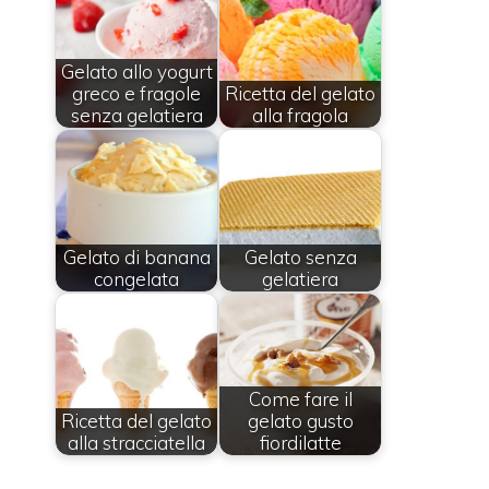
Gelato allo yogurt
greco e fragole
Ricetta del gelato
senza gelatiera
alla fragola
Gelato di banana
Gelato senza
congelata
gelatiera
Come fare il
Ricetta del gelato
gelato gusto
alla stracciatella
fiordilatte