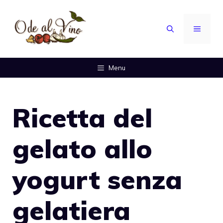
Vai
al
MENU
contenuto
Menu
Ricetta del
gelato allo
yogurt senza
gelatiera