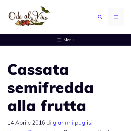
Vai
al
MENU
contenuto
Menu
Cassata
semifredda
alla frutta
14 Aprile 2016
di
giannni puglisi