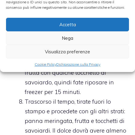
navigazione o ID unici su questo sito. Non acconsentire o ritirare il
alla panna, amalgamando
consenso può influire negativamente su alcune caratteristiche e funzioni.
delicatamente, dal basso verso l’alto.
Rivestite uno stampo da plumcake
Accetta
con della pellicola trasparente, fatela
Nega
trasbordare e ripiegatela sotto i bordi.
Visualizza preferenze
Versate sul fondo uno strato di panna
meringata, cospargete la superficie di
Cookie Policy
Dichiarazione sulla Privacy
frutta con qualche tocchetto di
savoiardo, quindi fate riposare in
freezer per 15 minuti.
Trascorso il tempo, tirate fuori lo
stampo e procedete con gli altri strati:
panna meringata, frutta e tocchetti di
savoiardi. Il dolce dovrà avere almeno