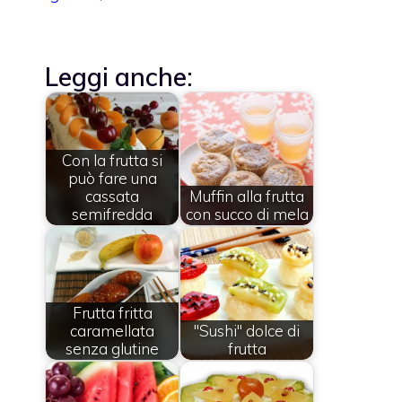
Leggi anche:
Con la frutta si
può fare una
cassata
Muffin alla frutta
semifredda
con succo di mela
Frutta fritta
caramellata
"Sushi" dolce di
senza glutine
frutta