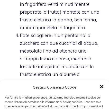
in frigorifero venti minuti mentre
preparate la frutta) montate con una
frusta elettrica la panna, ben ferma,
quindi riponetela in frigorifero.
Fate sciogliere in un pentolino lo
zucchero con due cucchiai di acqua,
mescolate fino ad ottenere uno
sciroppo liscio e denso, mentre lo
lasciate intiepidire, montate con la
frusta elettrica un albume a
temperatura ambiente e mentre lo
Gestisci Consenso Cookie
montate versate a filo lo sciroppo, così
da ottenere una meringa.
Per fornire le migliori esperienze, utilizziamo tecnologie come i cookie per
memorizzare e/o accedere alle informazioni del dispositivo. Il consenso a
Incorporate il composto di meringa
queste tecnologie ci permetterà di elaborare dati come il comportamento di