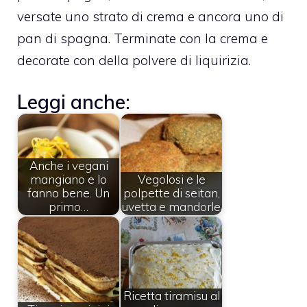
versate uno strato di crema e ancora uno di
pan di spagna. Terminate con la crema e
decorate con della polvere di liquirizia.
Leggi anche:
Anche i vegani
mangiano e lo
Vegolosi e le
fanno bene. Un
polpette di seitan,
primo…
uvetta e mandorle
Ricetta tiramisu al