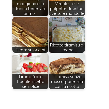
mangiano e lo
Vegolosi e le
fanno bene. Un
polpette di seitan,
primo…
uvetta e mandorle
Ricetta tiramisu al
Tiramisu origini
limone
Tiramisù alle
Tiramisu senza
fragole, ricetta
mascarpone, ma
semplice
con la ricotta