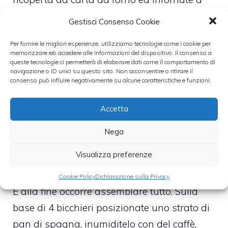
180 gradi, forno statico, per circa 20/25
Gestisci Consenso Cookie
minuti. Estraete dal forno e fate raffreddare.
Per fornire le migliori esperienze, utilizziamo tecnologie come i cookie per
memorizzare e/o accedere alle informazioni del dispositivo. Il consenso a
Poi si passa alla
preparazione della crema
.
queste tecnologie ci permetterà di elaborare dati come il comportamento di
navigazione o ID unici su questo sito. Non acconsentire o ritirare il
Per preparare la crema del tiramisù
consenso può influire negativamente su alcune caratteristiche e funzioni.
mescolate l’amasake, la crema di mandorle,
Accetta
il malto e la panna di soia. Lasciate riposare
in frigorifero almeno 30 minuti. Nel
Nega
frattempo preparate il caffè e lasciatelo
Visualizza preferenze
raffreddare.
Cookie Policy
Dichiarazione sulla Privacy
E alla fine occorre assemblare tutto. Sulla
base di 4 bicchieri posizionate uno strato di
pan di spagna, inumiditelo con del caffè,