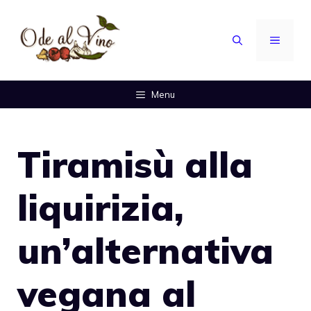
Vai
al
MENU
contenuto
Menu
Tiramisù alla
liquirizia,
un’alternativa
vegana al