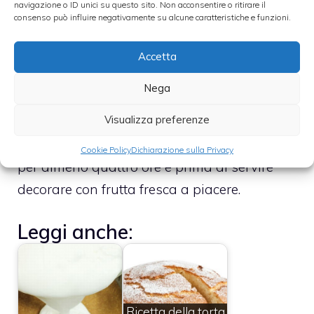
navigazione o ID unici su questo sito. Non acconsentire o ritirare il
ben strizzata, mescolate fino a completo
consenso può influire negativamente su alcune caratteristiche e funzioni.
assorbimento e poi unite la panna montata
avendo cura di mescolare delicatamente
Accetta
dall’alto in basso per non smontarla.
Nega
Visualizza preferenze
Prendete la base, versatevi il composto e
livellate bene. Lasciate riposare in frigorifero
Cookie Policy
Dichiarazione sulla Privacy
per almeno quattro ore e prima di servire
decorare con frutta fresca a piacere.
Leggi anche:
Ricetta della torta