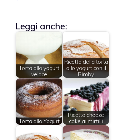
Leggi anche:
Ricetta della torta
Torta allo yogurt
allo yogurt con il
veloce
Bimby
Ricetta cheese
Torta allo Yogurt
cake ai mirtilli