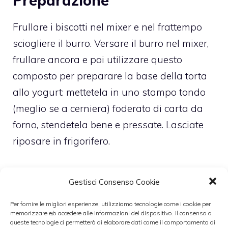
Preparazione
Frullare i biscotti nel mixer e nel frattempo
sciogliere il burro. Versare il burro nel mixer,
frullare ancora e poi utilizzare questo
composto per preparare la base della torta
allo yogurt: mettetela in uno stampo tondo
(meglio se a cerniera) foderato di carta da
forno, stendetela bene e pressate. Lasciate
riposare in frigorifero.
Montate la panna con lo zucchero a velo e
Gestisci Consenso Cookie
sciogliete la colla di pesce in poca acqua
tiepida. Nel frattempo mettete lo yogurt in
Per fornire le migliori esperienze, utilizziamo tecnologie come i cookie per
memorizzare e/o accedere alle informazioni del dispositivo. Il consenso a
una ciotola capiente unitevi la colla di pesce
queste tecnologie ci permetterà di elaborare dati come il comportamento di