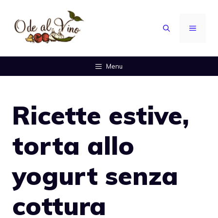
Vai
al
MENU
contenuto
Menu
Ricette estive,
torta allo
yogurt senza
cottura