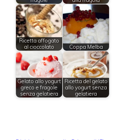
Ricetta affogato
al cioccolato
Coppa Melba
Gelato allo yogurt
Ricetta del gelato
greco e fragole
allo yogurt senza
senza gelatiera
gelatiera