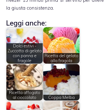
freezer 15 minuti prima si servirlo per avere
la giusta consistenza.
Leggi anche:
Dolci estivi -
Zuccotto di gelato
con panna e
Ricetta del gelato
fragole
alla fragola
Ricetta affogato
al cioccolato
Coppa Melba