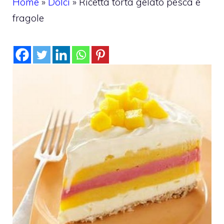
Home
»
Dolci
»
Ricetta torta gelato pesca e
fragole