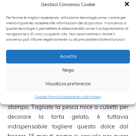
primo strato sulla torta, sopra quello di
Gestisci Consenso Cookie
panna, poi in freezer finchè diventa solido,
Per fornire le migliori esperienze, utilizziamo tecnologie come i cookie per
ripetete l’operazione per lo strato di gelato
memorizzare e/o accedere alle informazioni del dispositivo. Il consenso a
alla fragola, per un altro alla pesca e poi
queste tecnologie ci permetterà di elaborare dati come il comportamento di
navigazione o ID unici su questo sito. Non acconsentire o ritirare il
ancora uno strato di panna, poi tenete lo
consenso può influire negativamente su alcune caratteristiche e funzioni.
stampo in freezer per almeno 4/5 ore in
Accetta
modo che solidifichi bene.
Gli strati vanno
fatti uno per volta perchè altrimenti il
Nega
gelato si scioglie e non si hanno più strati
Visualizza preferenze
definiti
. togliete la torta dal freezer ed
estraetela con massima attenzione dallo
Cookie Policy
Dichiarazione sulla Privacy
stampo. Tagliate la pesca noce a cubetti per
decorare la torta gelato, è tuttavia
indispensabile togliere questo dolce dal