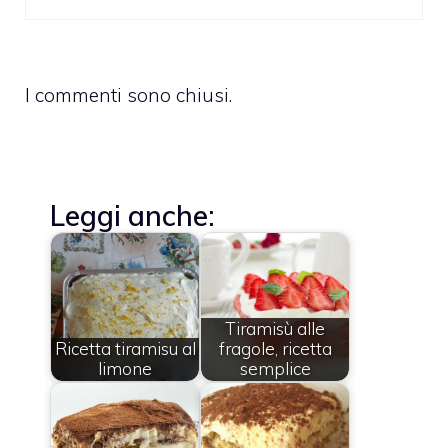
I commenti sono chiusi.
Leggi anche:
Tiramisù alle
Ricetta tiramisu al
fragole, ricetta
limone
semplice