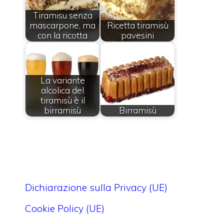
Tiramisu senza
mascarpone, ma
Ricetta tiramisù
con la ricotta
pavesini
La variante
alcolica del
tiramisù è il
birramisù
Birramisù
Dichiarazione sulla Privacy (UE)
Cookie Policy (UE)