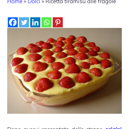
Home
»
Dolci
»
Ricetta tiramisu alle fragole