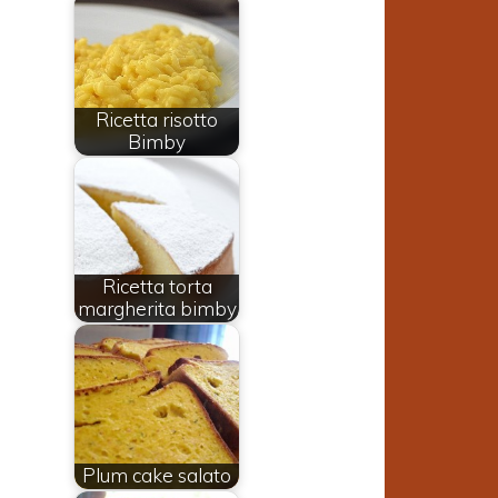
Ricetta risotto
Bimby
Ricetta torta
margherita bimby
l
n
Plum cake salato
n