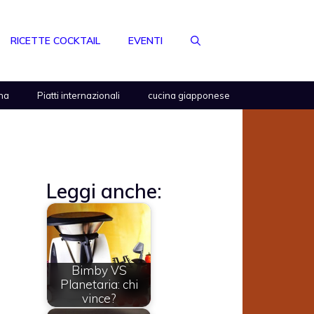
RICETTE COCKTAIL
EVENTI
na
Piatti internazionali
cucina giapponese
Leggi anche:
Bimby VS
Planetaria: chi
vince?