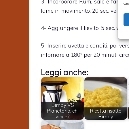
3- Incorporare Rum, sale e farin
car
lame in movimento: 20 sec. vel. 4
4- Aggiungere il lievito: 5 sec. vel. 4
5- Inserire uvetta e canditi, poi v
infornare a 180° per 20 minuti circ
Leggi anche:
Bimby VS
Planetaria: chi
Ricetta risotto
vince?
Bimby