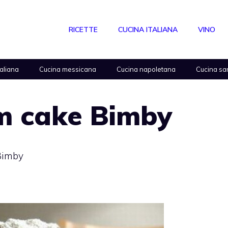
RICETTE
CUCINA ITALIANA
VINO
taliana
Cucina messicana
Cucina napoletana
Cucina sa
um cake Bimby
Bimby