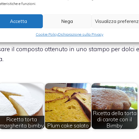
a aggiungendola mediante l’apposito coperchio co
atteristiche e funzioni.
Accetta
Nega
Visualizza preferen
Cookie Policy
Dichiarazione sulla Privacy
ersare il composto ottenuto in uno stampo per dolci 
a.
Ricetta della torta
Ricetta torta
di carote con il
margherita bimby
Plum cake salato
Bimby