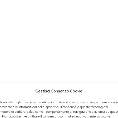
e la scorza di limone: 10 sec. vel. 12
Gestisci Consenso Cookie
 fornire le migliori esperienze, utilizziamo tecnologie come i cookie per memorizzar
orlo d’uovo: 30 sec. vel. 2
 accedere alle informazioni del dispositivo. Il consenso a queste tecnologie ci
metterà di elaborare dati come il comportamento di navigazione o ID unici su ques
o. Non acconsentire o ritirare il consenso può influire negativamente su alcune