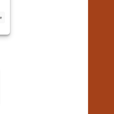
n
ze
e