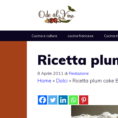
Vai
al
contenuto
Cucina e cultura
cucina francese
Cucina i
Ricetta pl
8 Aprile 2011
di
Redazione
Home
»
Dolci
»
Ricetta plum cake 