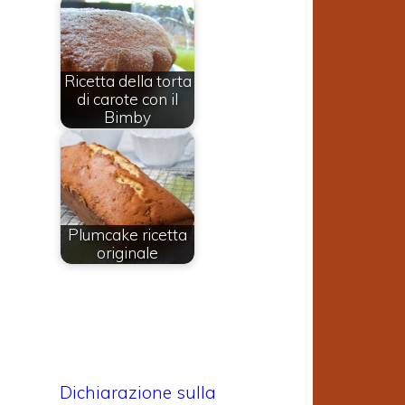
o
é
Ricetta della torta
di carote con il
o
Bimby
a
Plumcake ricetta
originale
Dichiarazione sulla