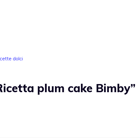
icette dolci
icetta plum cake Bimby”