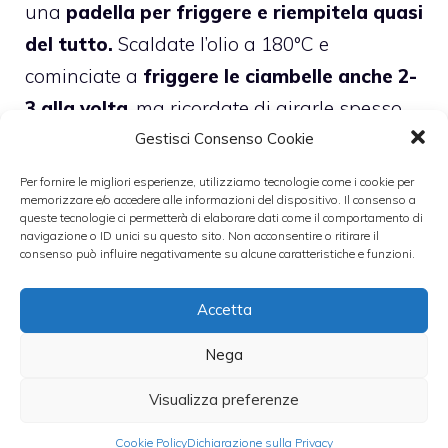
una
padella per friggere e riempitela quasi
del tutto.
Scaldate l’olio a 180°C e
cominciate a
friggere le ciambelle anche 2-
3 alla volta
, ma ricordate di girarle spesso
finché saranno scure e ben cotte.
Gestisci Consenso Cookie
Per fornire le migliori esperienze, utilizziamo tecnologie come i cookie per
Per cuocere ogni ciambella dovrete
memorizzare e/o accedere alle informazioni del dispositivo. Il consenso a
queste tecnologie ci permetterà di elaborare dati come il comportamento di
impiegare circa 4 minuti. Poi toglietele con la
navigazione o ID unici su questo sito. Non acconsentire o ritirare il
consenso può influire negativamente su alcune caratteristiche e funzioni.
classica schiumarola e toglietele dall’olio
asciugando quello in eccesso su carta
Accetta
assorbente da cucina.
Nega
Ora cominciate a
preparare la glassa al
Visualizza preferenze
cioccolato
. Prendete il cioccolato fondente e
Cookie Policy
Dichiarazione sulla Privacy