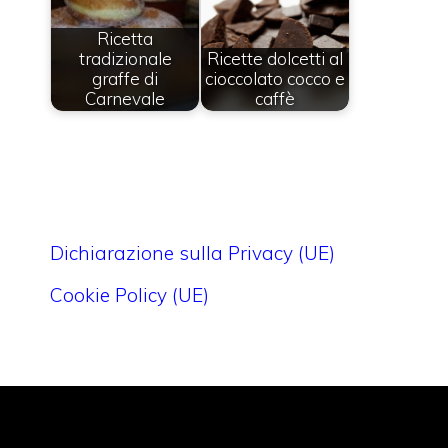
Ricetta
tradizionale
Ricette dolcetti al
graffe di
cioccolato cocco e
Carnevale
caffè
Dichiarazione sulla Privacy (UE)
Cookie Policy (UE)