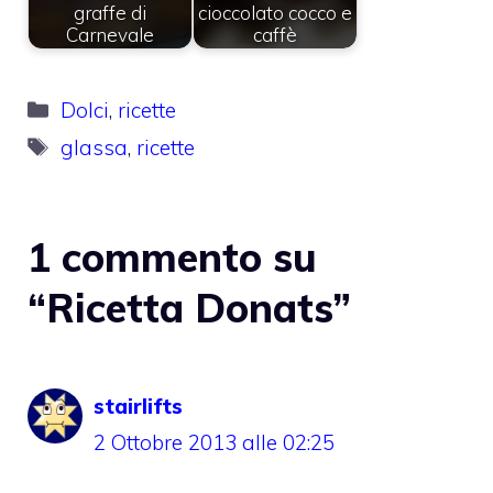
graffe di
cioccolato cocco e
Carnevale
caffè
Categorie
Dolci
,
ricette
Tag
glassa
,
ricette
1 commento su
“Ricetta Donats”
stairlifts
2 Ottobre 2013 alle 02:25