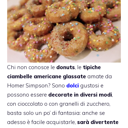
Chi non conosce le
donuts
, le
tipiche
ciambelle americane glassate
amate da
Homer Simpson? Sono
dolci
gustosi e
possono essere
decorate in diversi modi
,
con cioccolato o con granelli di zucchero,
basta solo un po’ di fantasia: anche se
adesso è facile acquistarle,
sarà divertente