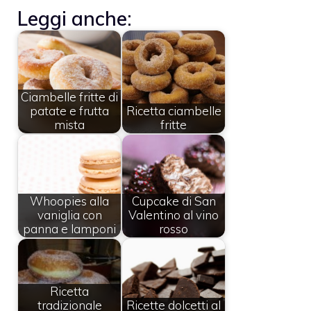
Leggi anche:
Ciambelle fritte di
patate e frutta
Ricetta ciambelle
mista
fritte
Whoopies alla
Cupcake di San
vaniglia con
Valentino al vino
panna e lamponi
rosso
Ricetta
tradizionale
Ricette dolcetti al