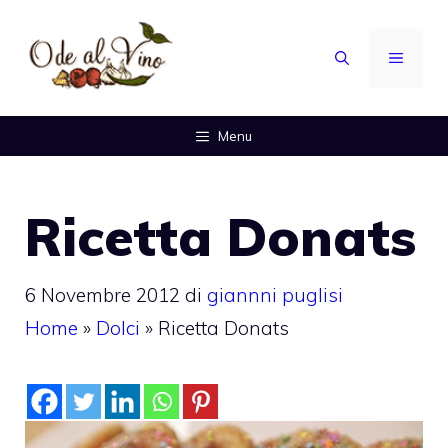
Vai
al
MENU
contenuto
Menu
Ricetta Donats
6 Novembre 2012
di
giannni puglisi
Home
»
Dolci
»
Ricetta Donats