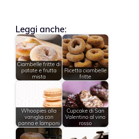
Leggi anche:
Ciambelle fritte di
patate e frutta
Ricetta ciambelle
mista
fritte
Whoopies alla
Cupcake di San
vaniglia con
Valentino al vino
panna e lamponi
rosso