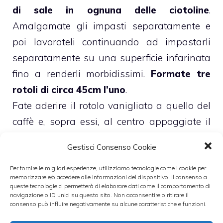
di sale in ognuna delle ciotoline
.
Amalgamate gli impasti separatamente e
poi lavorateli continuando ad impastarli
separatamente su una superficie infarinata
fino a renderli morbidissimi.
Formate tre
rotoli di circa 45cm l’uno
.
Fate aderire il rotolo vanigliato a quello del
caffè e, sopra essi, al centro appoggiate il
rotolo alla nutella ottenendo una specie di
Gestisci Consenso Cookie
treccia.
Dividete i tre rotoli uniti insieme a metà e
Per fornire le migliori esperienze, utilizziamo tecnologie come i cookie per
memorizzare e/o accedere alle informazioni del dispositivo. Il consenso a
fateli raffreddare in frigorifero per circa 4
queste tecnologie ci permetterà di elaborare dati come il comportamento di
navigazione o ID unici su questo sito. Non acconsentire o ritirare il
ore
.
consenso può influire negativamente su alcune caratteristiche e funzioni.
Tagliate i rotoli ghiacciati a fettine spesse