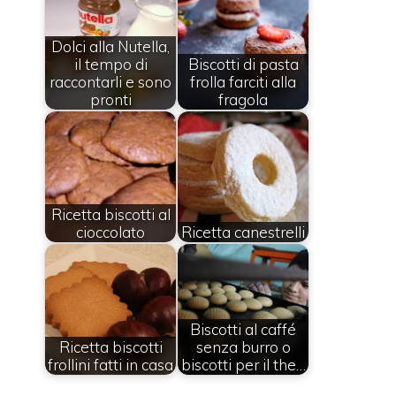
Dolci alla Nutella,
il tempo di
Biscotti di pasta
raccontarli e sono
frolla farciti alla
pronti
fragola
Ricetta biscotti al
cioccolato
Ricetta canestrelli
Biscotti al caffé
Ricetta biscotti
senza burro o
frollini fatti in casa
biscotti per il the…