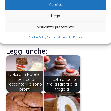
1/2cm, sistematele sopra delle placche
Accetta
imburrate e cuocete in forno già caldo per
Nega
15-20 minuti a 180°.
Visualizza preferenze
Cookie Policy
Dichiarazione sulla Privacy
Leggi anche:
Dolci alla Nutella,
il tempo di
Biscotti di pasta
raccontarli e sono
frolla farciti alla
pronti
fragola