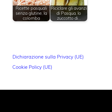
Ricette pasquali
Riciclare gli avanzi
senza glutine, la
di Pasqua, lo
colomba
zuccotto di…
Dichiarazione sulla Privacy (UE)
Cookie Policy (UE)