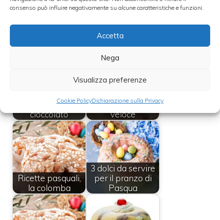
cioccolato
consenso può influire negativamente su alcune caratteristiche e funzioni.
Leggi anche:
Accetta
Nega
Visualizza preferenze
Colomba
Colomba
pasquale fatta in
Cookie Policy
Dichiarazione sulla Privacy
pasquale farcita al
casa, ricetta
cioccolato
veloce
3 dolci da servire
Ricette pasquali,
per il pranzo di
la colomba
Pasqua