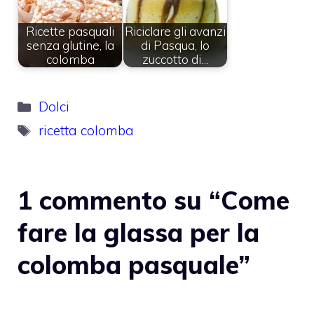
Ricette pasquali
Riciclare gli avanzi
senza glutine, la
di Pasqua, lo
colomba
zuccotto di…
Categorie
Dolci
Tag
ricetta colomba
1 commento su “Come
fare la glassa per la
colomba pasquale”