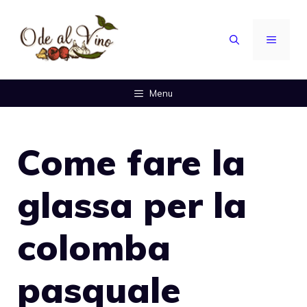
Vai
al
MENU
contenuto
Menu
Come fare la
glassa per la
colomba
pasquale