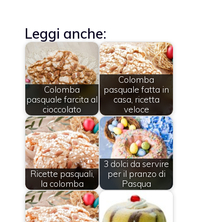
Leggi anche:
Colomba
Colomba
pasquale fatta in
pasquale farcita al
casa, ricetta
cioccolato
veloce
3 dolci da servire
Ricette pasquali,
per il pranzo di
la colomba
Pasqua