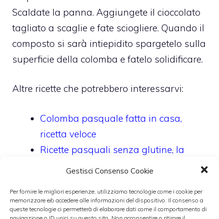
Scaldate la panna. Aggiungete il cioccolato
tagliato a scaglie e fate sciogliere. Quando il
composto si sarà intiepidito spargetelo sulla
superficie della colomba e fatelo solidificare.
Altre ricette che potrebbero interessarvi:
Colomba pasquale fatta in casa,
ricetta veloce
Ricette pasquali senza glutine, la
colomba
Gestisci Consenso Cookie
Colomba farcita con crema al
Per fornire le migliori esperienze, utilizziamo tecnologie come i cookie per
mascarpone
memorizzare e/o accedere alle informazioni del dispositivo. Il consenso a
queste tecnologie ci permetterà di elaborare dati come il comportamento di
Ricette pasquali, la colomba al
navigazione o ID unici su questo sito. Non acconsentire o ritirare il