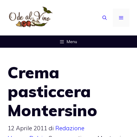
Vai
al
MENU
contenuto
Menu
Crema
pasticcera
Montersino
12 Aprile 2011
di
Redazione