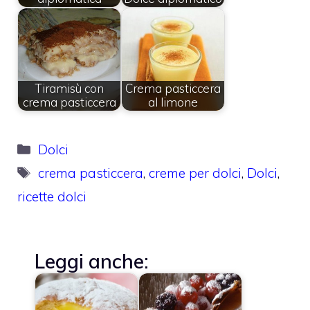
Tiramisù con
Crema pasticcera
crema pasticcera
al limone
Categorie
Dolci
Tag
crema pasticcera
,
creme per dolci
,
Dolci
,
ricette dolci
Leggi anche: