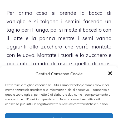
Per prima cosa si prende la bacca di
vaniglia e si tolgono i semini facendo un
taglio per il lungo, poi si mette il baccello con
il latte e la panna mentre i semi vanno
aggiunti allo zucchero che varrà montato
con le uova. Montate i tuorli e lo zucchero e
poi unite l’amido di riso e quello di mais,
nello stesso tempo mettere sul fuoco il latte,
Gestisci Consenso Cookie
la panna e i semi di vaniglia. Montati i tuorli
Per fornire le migliori esperienze, utilizziamo tecnologie come i cookie per
aggiungete il composto al latte alla vaniglia,
memorizzare e/o accedere alle informazioni del dispositivo. Il consenso a
queste tecnologie ci permetterà di elaborare dati come il comportamento di
ma è indispensabile togliere il baccello
navigazione o ID unici su questo sito. Non acconsentire o ritirare il
consenso può influire negativamente su alcune caratteristiche e funzioni.
prima di procedere a questa nuova fase.
Quando il latte sarà sul punto di bollire date