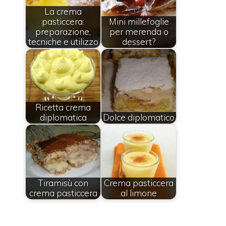
La crema
pasticcera:
Mini millefoglie
preparazione,
per merenda o
tecniche e utilizzo
dessert?
Ricetta crema
diplomatica
Dolce diplomatico
Tiramisù con
Crema pasticcera
crema pasticcera
al limone