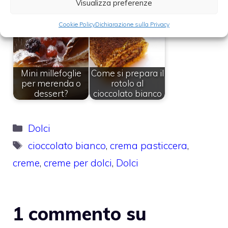
Visualizza preferenze
veloci - Crema al
Crema al burro
cioccolato bianco
senza uova
Cookie Policy
Dichiarazione sulla Privacy
Mini millefoglie
Come si prepara il
per merenda o
rotolo al
dessert?
cioccolato bianco
Categorie
Dolci
Tag
cioccolato bianco
,
crema pasticcera
,
creme
,
creme per dolci
,
Dolci
1 commento su