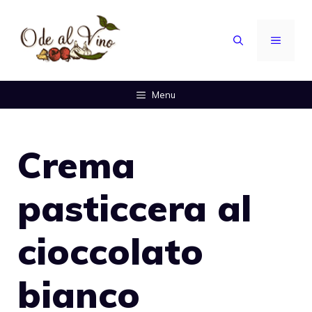
Vai
al
MENU
contenuto
Menu
Crema
pasticcera al
cioccolato
bianco