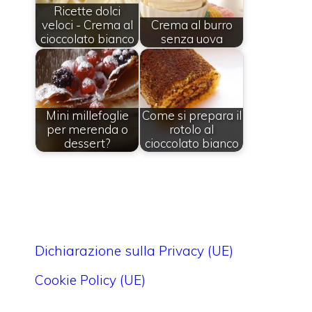
Ricette dolci
veloci - Crema al
Crema al burro
cioccolato bianco
senza uova
Mini millefoglie
Come si prepara il
per merenda o
rotolo al
dessert?
cioccolato bianco
Dichiarazione sulla Privacy (UE)
Cookie Policy (UE)