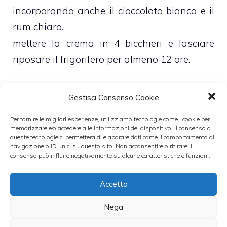
incorporando anche il cioccolato bianco e il
rum chiaro.
mettere la crema in 4 bicchieri e lasciare
riposare il frigorifero per almeno 12 ore.
Leggi anche:
Gestisci Consenso Cookie
Per fornire le migliori esperienze, utilizziamo tecnologie come i cookie per
memorizzare e/o accedere alle informazioni del dispositivo. Il consenso a
queste tecnologie ci permetterà di elaborare dati come il comportamento di
Ricetta della torta
navigazione o ID unici su questo sito. Non acconsentire o ritirare il
consenso può influire negativamente su alcune caratteristiche e funzioni.
Crema pasticcera
al cioccolato
al cioccolato
bianco
Accetta
Nega
Ricette dolci