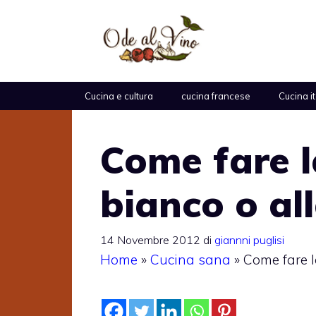
Vai
al
contenuto
Cucina e cultura
cucina francese
Cucina i
Come fare l
bianco o al
14 Novembre 2012
di
giannni puglisi
Home
»
Cucina sana
»
Come fare l