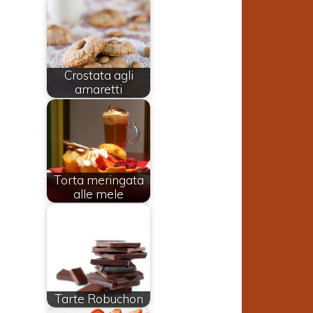
Crostata agli
amaretti
Torta meringata
alle mele
a
Tarte Robuchon