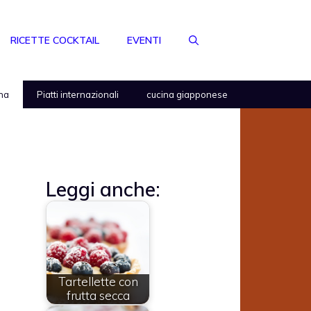
RICETTE COCKTAIL
EVENTI
na
Piatti internazionali
cucina giapponese
Leggi anche:
Tartellette con
frutta secca