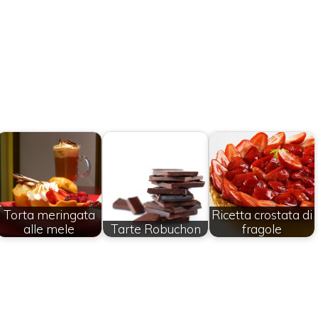
Torta meringata
Ricetta crostata di
alle mele
Tarte Robuchon
fragole