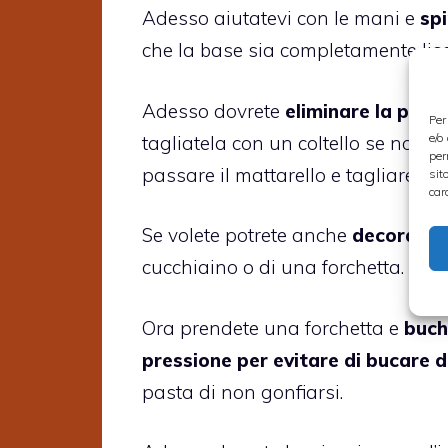
Adesso aiutatevi con le mani e
spi
che la base sia completamente lisc
Adesso dovrete
eliminare la pasta
Per
e/o
tagliatela con un coltello se non è
per
passare il mattarello e tagliare con
sit
car
Se volete potrete anche
decorare i
cucchiaino o di una forchetta.
Ora prendete una forchetta e
buch
pressione per evitare di bucare 
pasta di non gonfiarsi.