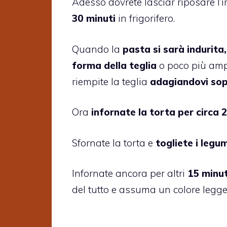
Adesso dovrete lasciar riposare l
30 minuti
in frigorifero.
Quando la
pasta si sarà indurita
forma della teglia
o poco più ampi
riempite la teglia
adagiandovi sopr
Ora
infornate la torta per circa 
Sfornate la torta e
togliete i legu
Infornate ancora per altri
15 minu
del tutto e assuma un colore legg