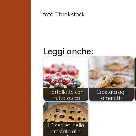
foto Thinkstock
Leggi anche:
Tartellette con
Crostata agli
frutta secca
amaretti
I 3 segreti della
crostata alla