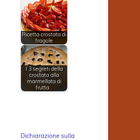
Ricetta crostata di
fragole
I 3 segreti della
crostata alla
marmellata di
frutta…
Dichiarazione sulla