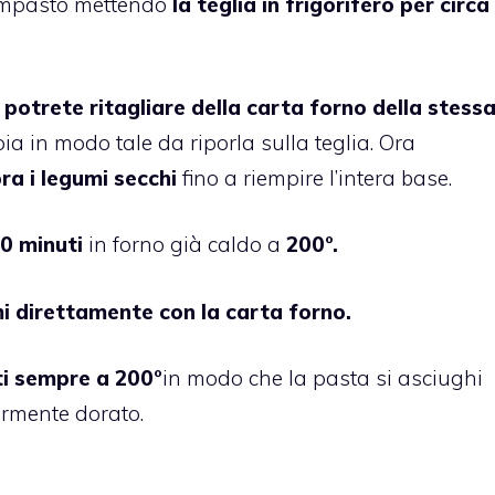
’impasto mettendo
la teglia in frigorifero per circa
, potrete ritagliare della carta forno della stess
a in modo tale da riporla sulla teglia. Ora
a i legumi secchi
fino a riempire l’intera base.
20 minuti
in forno già caldo a
200°.
mi direttamente con la carta forno.
ti sempre a 200°
in modo che la pasta si asciughi
ermente dorato.