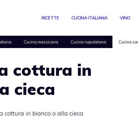
RICETTE
CUCINA ITALIANA
VINO
taliana
Cucina messicana
Cucina napoletana
Cucina sa
a cottura in
la cieca
a cottura in bianco o alla cieca