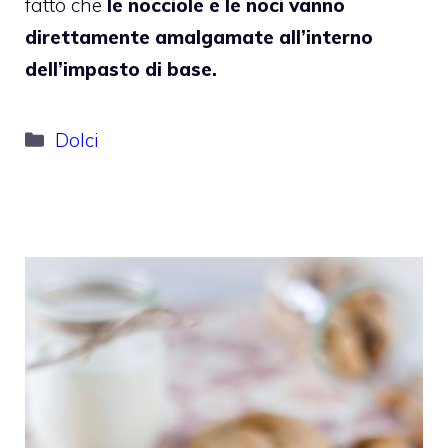
fatto che
le nocciole e le noci vanno
direttamente amalgamate all’interno
dell’impasto di base.
Categorie
Dolci