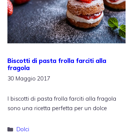
Biscotti di pasta frolla farciti alla
fragola
30 Maggio 2017
I biscotti di pasta frolla farciti alla fragola
sono una ricetta perfetta per un dolce
Categorie
Dolci