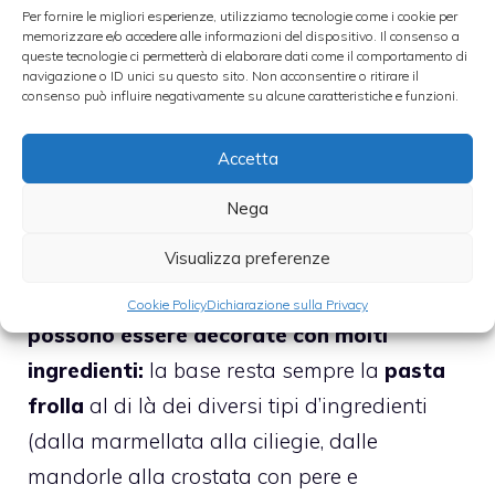
Per fornire le migliori esperienze, utilizziamo tecnologie come i cookie per
memorizzare e/o accedere alle informazioni del dispositivo. Il consenso a
queste tecnologie ci permetterà di elaborare dati come il comportamento di
navigazione o ID unici su questo sito. Non acconsentire o ritirare il
consenso può influire negativamente su alcune caratteristiche e funzioni.
Accetta
Nega
Visualizza preferenze
Esistono
moltissimi tipi di crostate che
Cookie Policy
Dichiarazione sulla Privacy
possono essere decorate con molti
ingredienti:
la base resta sempre la
pasta
frolla
al di là dei diversi tipi d’ingredienti
(dalla marmellata alla ciliegie, dalle
mandorle alla crostata con pere e